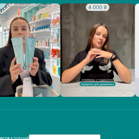
Email
вости
и получай