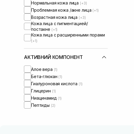
Нормальная кожа лица
(+3)
Проблемная кожа /акне лица
(+1)
Возрастная кожа лица
(+3)
Кожа лица с пигментацией/
постакне
(+1)
Кожа лица с расширенными порами
(+1)
АКТИВНИЙ КОМПОНЕНТ
Алое вера
(1)
Бета-глюкан
(1)
Гиалуроновая кислота
(1)
Глицерин
(1)
Ниацинамид
(1)
Пептиды
(2)