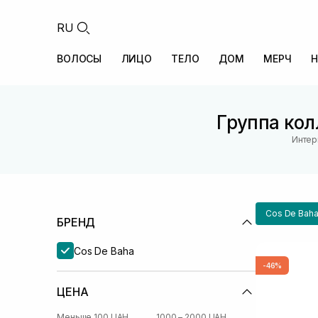
RU
ВОЛОСЫ
ЛИЦО
ТЕЛО
ДОМ
МЕРЧ
Н
Группа кол
Интер
Cos De Bah
БРЕНД
Cos De Baha
-46%
ЦЕНА
Меньше 100 UAH
1000 – 2000 UAH