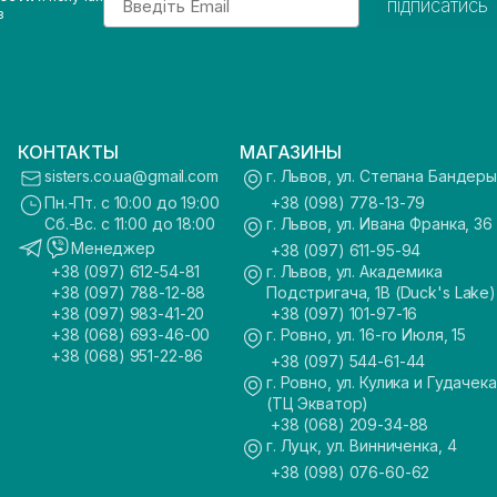
підписатись
з
КОНТАКТЫ
МАГАЗИНЫ
sisters.co.ua@gmail.com
г. Львов, ул. Степана Бандеры
Пн.-Пт. с 10:00 до 19:00
+38 (098) 778-13-79
Сб.-Вс. с 11:00 до 18:00
г. Львов, ул. Ивана Франка, 36
Менеджер
+38 (097) 611-95-94
+38 (097) 612-54-81
г. Львов, ул. Академика
+38 (097) 788-12-88
Подстригача, 1В (Duck's Lake)
+38 (097) 983-41-20
+38 (097) 101-97-16
+38 (068) 693-46-00
г. Ровно, ул. 16-го Июля, 15
+38 (068) 951-22-86
+38 (097) 544-61-44
г. Ровно, ул. Кулика и Гудачека
(ТЦ Экватор)
+38 (068) 209-34-88
г. Луцк, ул. Винниченка, 4
+38 (098) 076-60-62