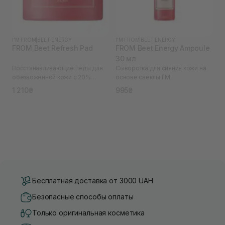
I'M FROM
|
BEET ENERGY
I'M FROM
|
BEET ENERGY
FROM Beet Refresh Pad
FROM Beet Energy Ampoule
30 мл
Восстанавливающие педы для
Сыворотка для сияния кожи на
обезвоженной кожи с 20%
основе свеклы I`M
экстрактом свеклы I`M
1 210₴
995₴
Бесплатная доставка от 3000 UAH
Безопасные способы оплаты
Только оригинальная косметика