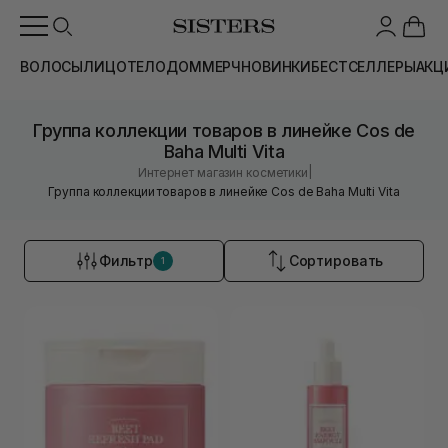
ВОЛОСЫ
ЛИЦО
ТЕЛО
ДОМ
МЕРЧ
НОВИНКИ
БЕСТСЕЛЛЕРЫ
АКЦ
Группа коллекции товаров в линейке Cos de
Baha Multi Vita
|
Интернет магазин косметики
Группа коллекции товаров в линейке Cos de Baha Multi Vita
Фильтр
Сортировать
1