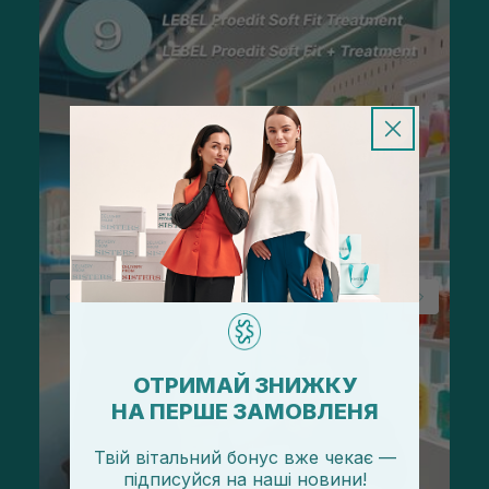
ОТРИМАЙ ЗНИЖКУ
НА ПЕРШЕ ЗАМОВЛЕНЯ
Твій вітальний бонус вже чекає —
підписуйся
на
наші новини!