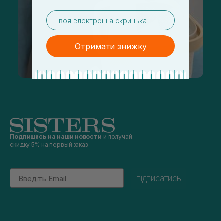
email
Отримати знижку
Подпишись на наши новости
и получай
скидку 5% на первый заказ
Email
підписатись