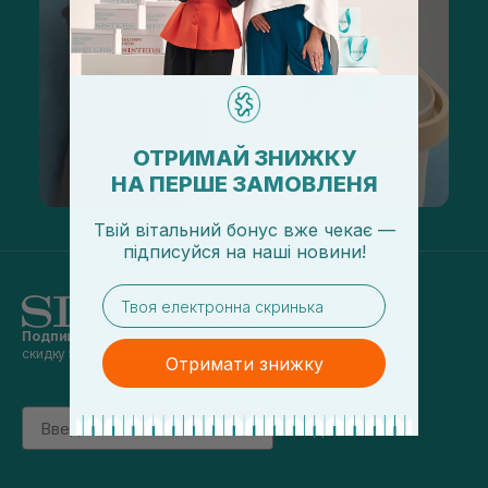
ОТРИМАЙ ЗНИЖКУ
НА ПЕРШЕ ЗАМОВЛЕНЯ
Твій вітальний бонус вже чекає —
підписуйся
на
наші новини!
email
Подпишись на наши новости
и получай
скидку 5% на первый заказ
Отримати знижку
Email
підписатись