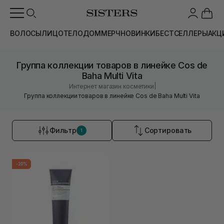
ВОЛОСЫ
ЛИЦО
ТЕЛО
ДОМ
МЕРЧ
НОВИНКИ
БЕСТСЕЛЛЕРЫ
АКЦ
Группа коллекции товаров в линейке Cos de
Baha Multi Vita
|
Интернет магазин косметики
Группа коллекции товаров в линейке Cos de Baha Multi Vita
Фильтр
Сортировать
1
-20%