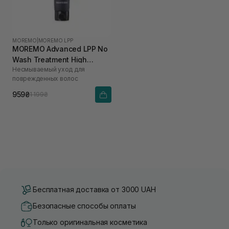
MOREMO
|
MOREMO LPP
MOREMO Advanced LPP No
Wash Treatment High
Несмываемый уход для
Performance Salon
поврежденных волос
Technology 150 мл
959₴
1 199₴
Бесплатная доставка от 3000 UAH
Безопасные способы оплаты
Только оригинальная косметика