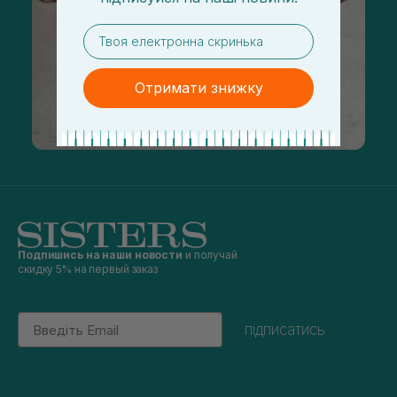
email
Отримати знижку
Подпишись на наши новости
и получай
скидку 5% на первый заказ
Email
підписатись