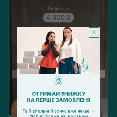
ОТРИМАЙ ЗНИЖКУ
НА ПЕРШЕ ЗАМОВЛЕНЯ
Твій вітальний бонус вже чекає —
підписуйся
на
наші новини!