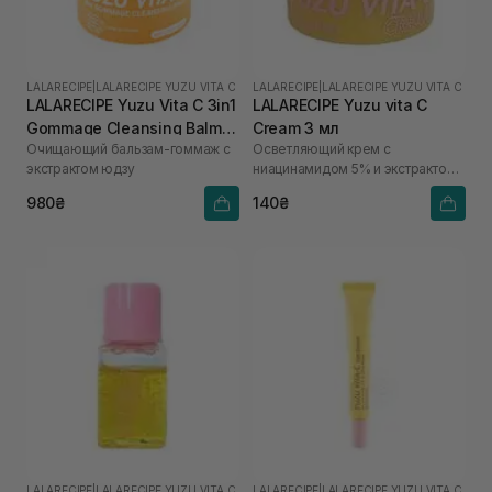
LALARECIPE
|
LALARECIPE YUZU VITA C
LALARECIPE
|
LALARECIPE YUZU VITA C
LALARECIPE Yuzu Vita C 3in1
LALARECIPE Yuzu vita C
Gommage Cleansing Balm
Cream 3 мл
Очищающий бальзам-гоммаж с
Осветляющий крем с
50 мл
экстрактом юдзу
ниацинамидом 5% и экстрактом
юдзу
980₴
140₴
LALARECIPE
|
LALARECIPE YUZU VITA C
LALARECIPE
|
LALARECIPE YUZU VITA C