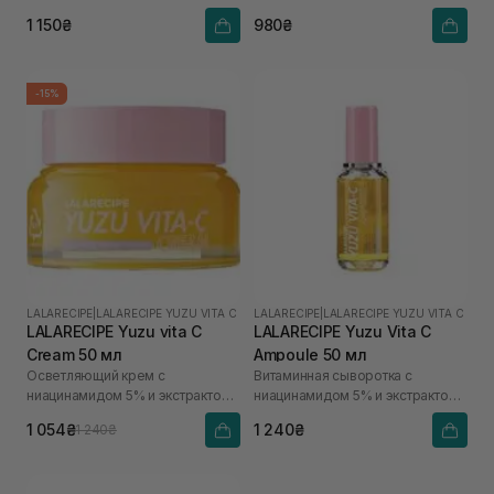
1 150₴
980₴
-15%
LALARECIPE
|
LALARECIPE YUZU VITA C
LALARECIPE
|
LALARECIPE YUZU VITA C
LALARECIPE Yuzu vita C
LALARECIPE Yuzu Vita C
Cream 50 мл
Ampoule 50 мл
Осветляющий крем с
Витаминная сыворотка с
ниацинамидом 5% и экстрактом
ниацинамидом 5% и экстрактом
юдзу
юдзу
1 054₴
1 240₴
1 240₴