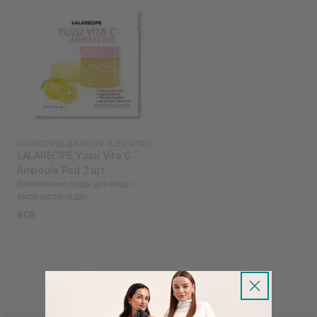
LALARECIPE
|
LALARECIPE YUZU VITA C
LALARECIPE Yuzu Vita C
Ampoule Pad 2 шт
Витаминные пэды для лица с
экстрактом юдзу
80₴