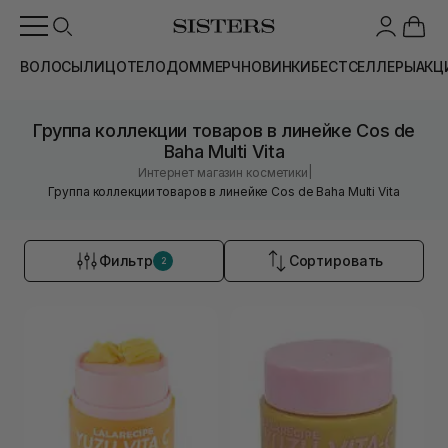
ВОЛОСЫ
ЛИЦО
ТЕЛО
ДОМ
МЕРЧ
НОВИНКИ
БЕСТСЕЛЛЕРЫ
АКЦ
Группа коллекции товаров в линейке Cos de
Baha Multi Vita
|
Интернет магазин косметики
Группа коллекции товаров в линейке Cos de Baha Multi Vita
Фильтр
Сортировать
2