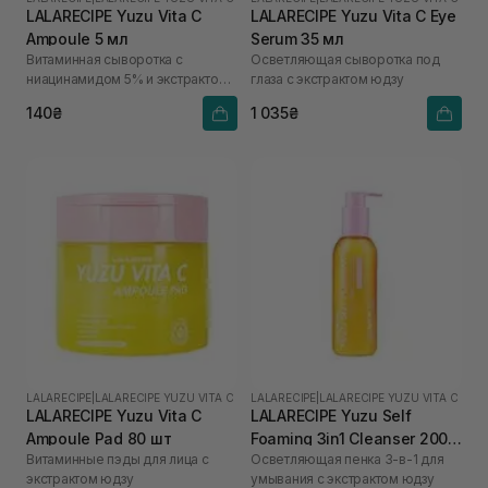
LALARECIPE Yuzu Vita C
LALARECIPE Yuzu Vita C Eye
Ampoule 5 мл
Serum 35 мл
Витаминная сыворотка с
Осветляющая сыворотка под
ниацинамидом 5% и экстрактом
глаза с экстрактом юдзу
юдзу
140₴
1 035₴
LALARECIPE
|
LALARECIPE YUZU VITA C
LALARECIPE
|
LALARECIPE YUZU VITA C
LALARECIPE Yuzu Vita C
LALARECIPE Yuzu Self
Ampoule Pad 80 шт
Foaming 3in1 Cleanser 200
Витаминные пэды для лица с
Осветляющая пенка 3-в-1 для
мл
экстрактом юдзу
умывания с экстрактом юдзу