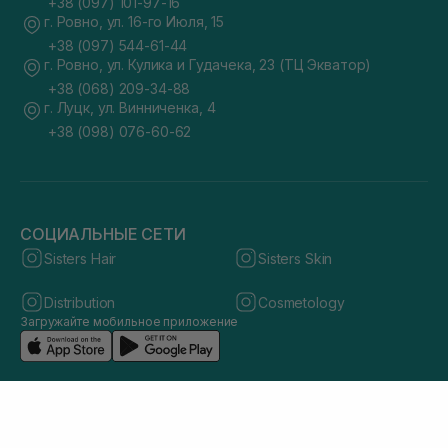
+38 (097) 101-97-16
г. Ровно, ул. 16-го Июля, 15
+38 (097) 544-61-44
г. Ровно, ул. Кулика и Гудачека, 23 (ТЦ Экватор)
+38 (068) 209-34-88
г. Луцк, ул. Винниченка, 4
+38 (098) 076-60-62
СОЦИАЛЬНЫЕ СЕТИ
Sisters Hair
Sisters Skin
Distribution
Cosmetology
Загружайте мобильное приложение