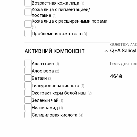
Возрастная кожа лица
(1)
Кожа лица с пигментацией/
постакне
(1)
Кожа лица с расширенными порами
(1)
Проблемная кожа тела
(3)
QUESTION AN
Q+A Salicy
АКТИВНИЙ КОМПОНЕНТ
Аллантоин
Гель для те
(1)
Алое вера
(2)
464₴
Бетаин
(2)
Гиалуроновая кислота
(1)
Экстракт коры белой ивы
(2)
Зеленый чай
(1)
Ниацинамид
(1)
Салициловая кислота
(4)