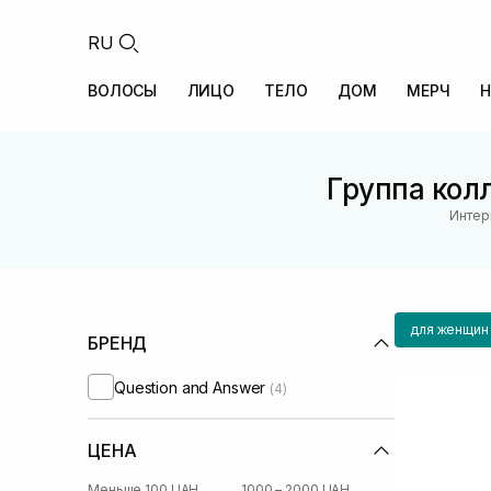
RU
ВОЛОСЫ
ЛИЦО
ТЕЛО
ДОМ
МЕРЧ
Н
Группа колл
Интер
для женщин
БРЕНД
Question and Answer
(4)
ЦЕНА
Меньше 100 UAH
1000 – 2000 UAH