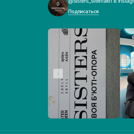
@sisters_stelmakh в Instag
Подписаться