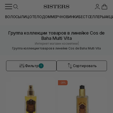
ВОЛОСЫ
ЛИЦО
ТЕЛО
ДОМ
МЕРЧ
НОВИНКИ
БЕСТСЕЛЛЕРЫ
АКЦ
Группа коллекции товаров в линейке Cos de
Baha Multi Vita
|
Интернет магазин косметики
Группа коллекции товаров в линейке Cos de Baha Multi Vita
Фильтр
Сортировать
1
-20%