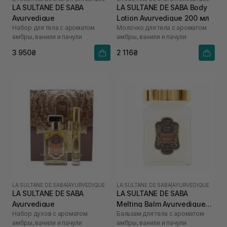
LA SULTANE DE SABA
LA SULTANE DE SABA Body
Ayurvedique
Lotion Ayurvedique 200 мл
Набор для тела с ароматом
Молочко для тела с ароматом
амбры, ванили и пачули
амбры, ванили и пачули
3 950₴
2 116₴
LA SULTANE DE SABA
|
AYURVEDIQUE
LA SULTANE DE SABA
|
AYURVEDIQUE
LA SULTANE DE SABA
LA SULTANE DE SABA
Ayurvedique
Melting Balm Ayurvedique
Набор духов с ароматом
Бальзам для тела с ароматом
300 мл
амбры, ванили и пачули
амбры, ванили и пачули