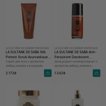
LA SULTANE DE SABA
|
AYURVEDIQUE
LA SULTANE DE SABA
|
AYURVEDIQUE
LA SULTANE DE SABA Silk
LA SULTANE DE SABA Anti-
Protein Scrub Ayurvedique
Perspirant Deodorant
Скраб для тела с ароматом
Дезодорант-антиперспирант с
200 мл
Ayurvedique 50 мл
амбры, ванили и услышали
ароматом амбры, ванили и
пачули
2 172₴
1 242₴