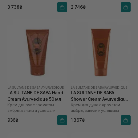
3 738₴
2 746₴
LA SULTANE DE SABA
|
AYURVEDIQUE
LA SULTANE DE SABA
|
AYURVEDIQUE
LA SULTANE DE SABA Hand
LA SULTANE DE SABA
Cream Ayurvedique 50 мл
Shower Cream Ayurvedique
Крем для рук с ароматом
Крем для душа с ароматом
200 мл
амбры, ванили и услышали
амбры, ванили и услышали
936₴
1 367₴