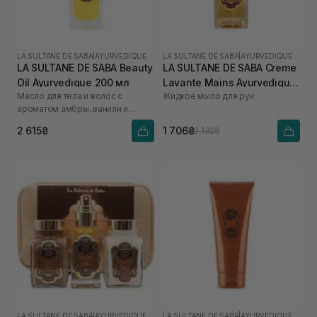
LA SULTANE DE SABA
|
AYURVEDIQUE
LA SULTANE DE SABA
|
AYURVEDIQUE
LA SULTANE DE SABA Beauty
LA SULTANE DE SABA Creme
Oil Ayurvedique 200 мл
Lavante Mains Ayurvedique
Масло для тела и волос с
Жидкое мыло для рук
200 мл
ароматом амбры, ванили и
пачули
2 615₴
1 706₴
2 132₴
LA SULTANE DE SABA
|
AYURVEDIQUE
LA SULTANE DE SABA
|
AYURVEDIQUE