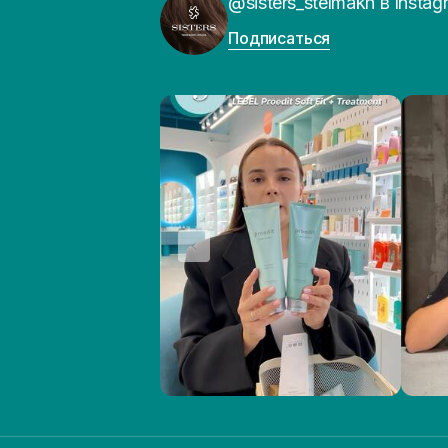
@sisters_stelmakh в Instag
Подписаться