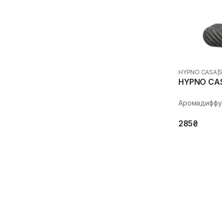
HYPNO CASA
|
HYPNO CAS
Аромадиффу
285₴