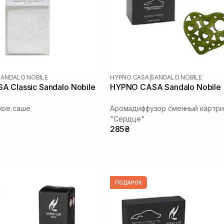
SANDALO NOBILE
HYPNO CASA
|
SANDALO NOBILE
 Classic Sandalo Nobile
HYPNO CASA Sandalo Nobile
кое саше
Аромадиффузор сменный картр
"Сердце"
285₴
ПОДАРОК