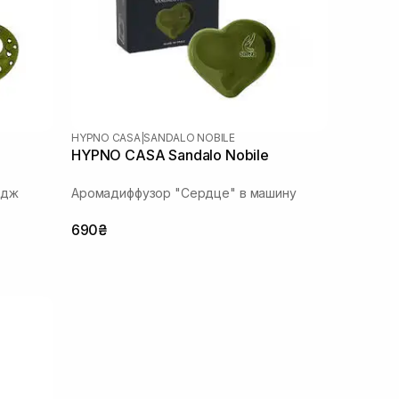
HYPNO CASA
|
SANDALO NOBILE
HYPNO CASA Sandalo Nobile
идж
Аромадиффузор "Сердце" в машину
690₴