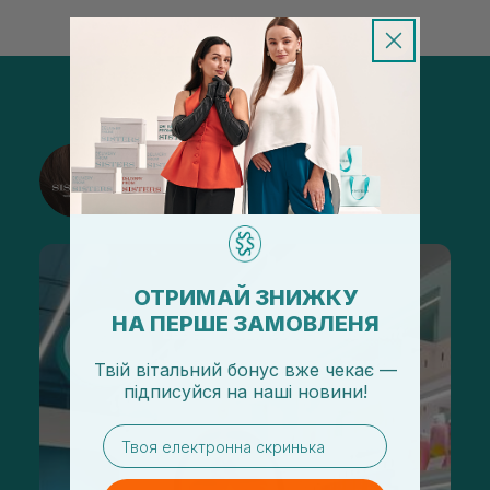
@sisters_stelmakh в Instagram
Подписаться
ОТРИМАЙ ЗНИЖКУ
НА ПЕРШЕ ЗАМОВЛЕНЯ
Твій вітальний бонус вже чекає —
підписуйся
на
наші новини!
email