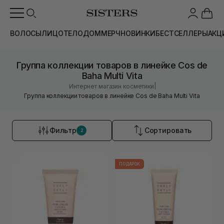
ВОЛОСЫ
ЛИЦО
ТЕЛО
ДОМ
МЕРЧ
НОВИНКИ
БЕСТСЕЛЛЕРЫ
АКЦ
Группа коллекции товаров в линейке Cos de
Baha Multi Vita
|
Интернет магазин косметики
Группа коллекции товаров в линейке Cos de Baha Multi Vita
Фильтр
Сортировать
2
ПОДАРОК