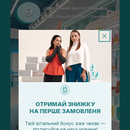
ОТРИМАЙ ЗНИЖКУ
НА ПЕРШЕ ЗАМОВЛЕНЯ
Твій вітальний бонус вже чекає —
підписуйся
на
наші новини!