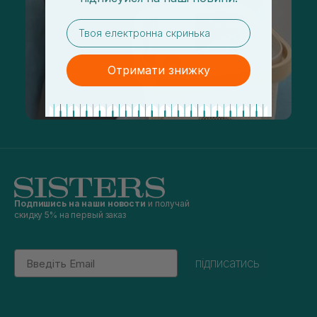
email
Отримати знижку
Подпишись на наши новости
и получай
скидку 5% на первый заказ
Email
підписатись