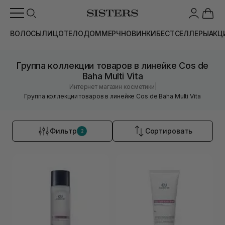
ВОЛОСЫ
ЛИЦО
ТЕЛО
ДОМ
МЕРЧ
НОВИНКИ
БЕСТСЕЛЛЕРЫ
АКЦ
Группа коллекции товаров в линейке Cos de
Baha Multi Vita
|
Интернет магазин косметики
Группа коллекции товаров в линейке Cos de Baha Multi Vita
Фильтр
Сортировать
2