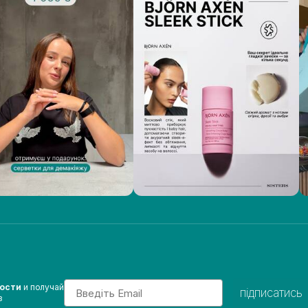
Email
вости
и получай
підписатись
з