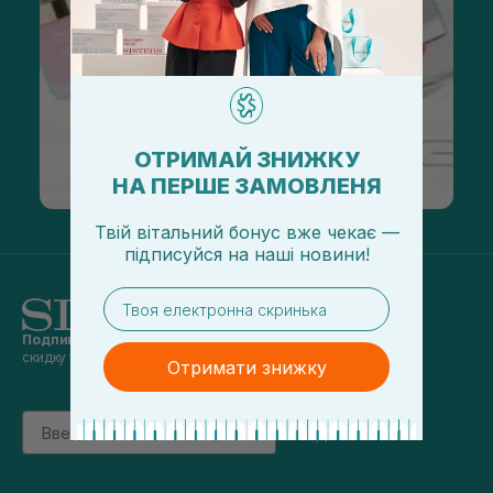
ОТРИМАЙ ЗНИЖКУ
НА ПЕРШЕ ЗАМОВЛЕНЯ
Твій вітальний бонус вже чекає —
підписуйся
на
наші новини!
email
Подпишись на наши новости
и получай
скидку 5% на первый заказ
Отримати знижку
Email
підписатись