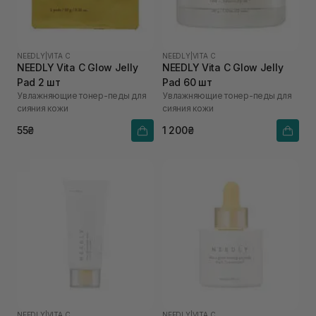
NEEDLY
|
VITA C
NEEDLY
|
VITA C
NEEDLY Vita C Glow Jelly
NEEDLY Vita C Glow Jelly
Pad 2 шт
Pad 60 шт
Увлажняющие тонер-педы для
Увлажняющие тонер-педы для
сияния кожи
сияния кожи
55₴
1 200₴
NEEDLY
|
VITA C
NEEDLY
|
VITA C