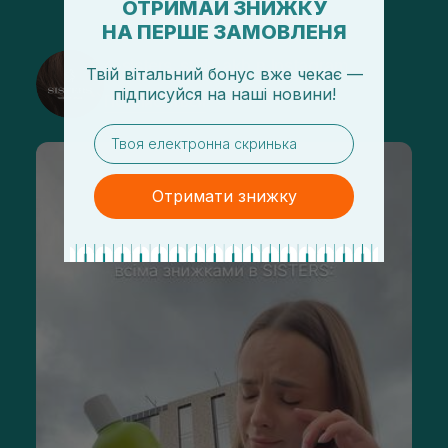
ОТРИМАЙ ЗНИЖКУ
НА ПЕРШЕ ЗАМОВЛЕНЯ
@sisters_stelmakh в Instagram
Твій вітальний бонус вже чекає —
підписуйся
на
наші новини!
Подписаться
email
Отримати знижку