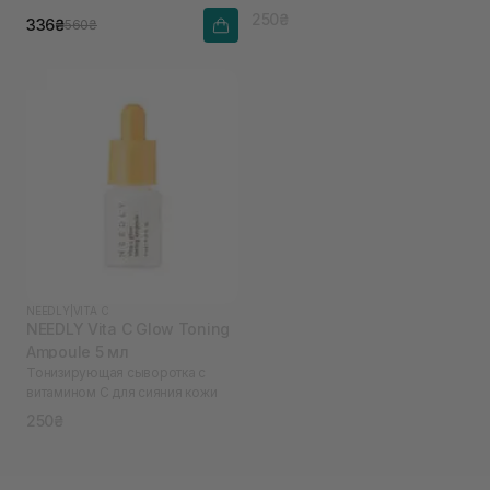
250₴
336₴
560₴
NEEDLY
|
VITA C
NEEDLY Vita C Glow Toning
Ampoule 5 мл
Тонизирующая сыворотка с
витамином С для сияния кожи
250₴