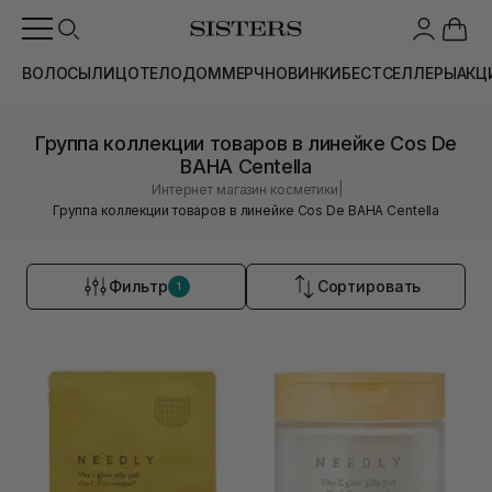
ВОЛОСЫ
ЛИЦО
ТЕЛО
ДОМ
МЕРЧ
НОВИНКИ
БЕСТСЕЛЛЕРЫ
АКЦ
Группа коллекции товаров в линейке Cos De
BAHA Centella
|
Интернет магазин косметики
Группа коллекции товаров в линейке Cos De BAHA Centella
Фильтр
Сортировать
1