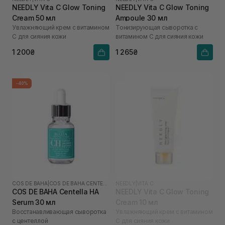
NEEDLY Vita C Glow Toning
NEEDLY Vita C Glow Toning
Cream 50 мл
Ampoule 30 мл
Увлажняющий крем с витамином
Тонизирующая сыворотка с
С для сияния кожи
витамином С для сияния кожи
1 200₴
1 265₴
-40%
COS DE BAHA
|
COS DE BAHA CENTELLA
NEEDLY
|
VITA C
COS DE BAHA Centella HA
NEEDLY Vita C Glow Toning
Serum 30 мл
Cream 10 мл
Восстанавливающая сыворотка
Увлажняющий крем с витамином
с центеллой
С для сияния кожи