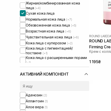
Жирная/комбинированная кожа
лица
(+4)
Сухая кожа лица
Нормальная кожа лица
(+7)
Обезвоженная кожа лица
(+5)
Возрастная кожа лица
(+6)
ROUND LAB
|
CA
Чувствительная кожа лица
(+6)
ROUND LAB 
Кожа лица с куперозом
(+2)
Firming Cr
Кожа лица с пигментацией/
Крем с колл
постакне
(+1)
Кожа лица с расширенными порами
1 195₴
(+1)
Кожа лица с нарушенным
барьером
(+1)
АКТИВНИЙ КОМПОНЕНТ
Аденозин
(2)
Аллантоин
(1)
Алое вера
(1)