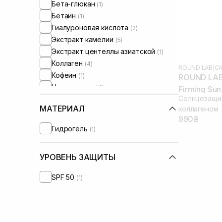
Бета-глюкан
(1)
Бетаин
(1)
Гиалуроновая кислота
(2)
Экстракт камелии
(5)
Экстракт центеллы азиатской
(1)
Коллаген
(4)
ROUND LAB
|
CA
Кофеин
(1)
ROUND LAB 
Ниацинамид
(4)
Firming Su
Солнцезащи
Пантенол
(1)
МАТЕРИАЛ
коллагеном
Пептиды
(1)
990₴
Полинуклеотиды
(1)
Гидрогель
(1)
УРОВЕНЬ ЗАЩИТЫ
SPF 50
(1)