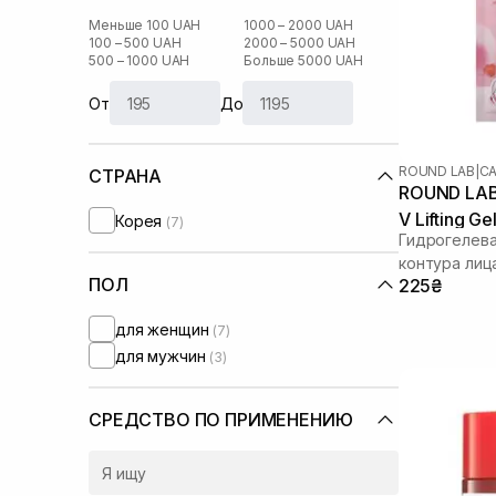
Меньше 100 UAH
1000 – 2000 UAH
100 – 500 UAH
2000 – 5000 UAH
500 – 1000 UAH
Больше 5000 UAH
От
До
ROUND LAB
|
CA
СТРАНА
ROUND LAB 
V Lifting G
Корея
(7)
Гидрогелева
контура лиц
ПОЛ
225₴
для женщин
(7)
для мужчин
(3)
СРЕДСТВО ПО ПРИМЕНЕНИЮ