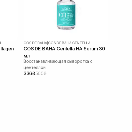
N
COS DE BAHA
|
COS DE BAHA CENTELLA
llagen
COS DE BAHA Centella HA Serum 30
мл
Восстанавливающая сыворотка с
центеллой
336₴
560₴