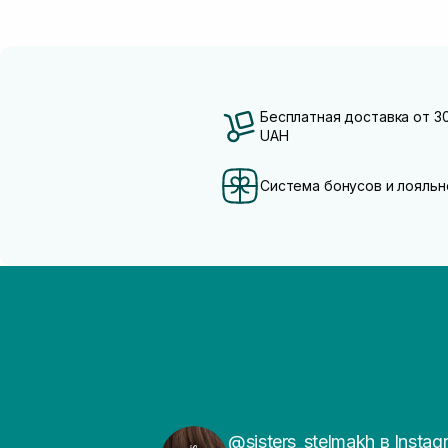
Бесплатная доставка от 3
UAH
Система бонусов и лояльн
@sisters_stelmakh в Instag