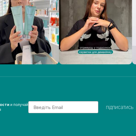
Email
вости
и получай
підписатись
з