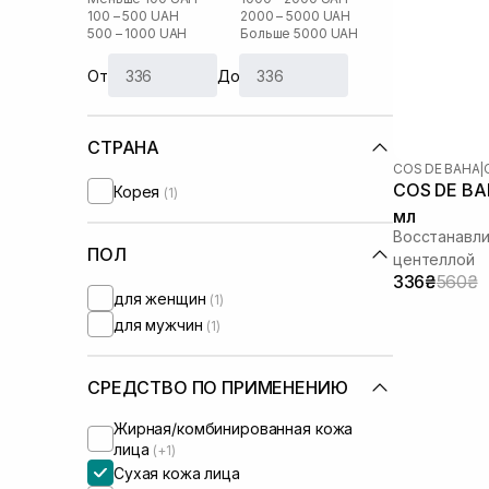
100 – 500 UAH
2000 – 5000 UAH
500 – 1000 UAH
Больше 5000 UAH
От
До
СТРАНА
COS DE BAHA
|
COS DE BAH
Корея
(1)
мл
Восстанавл
ПОЛ
центеллой
336₴
560₴
для женщин
(1)
для мужчин
(1)
СРЕДСТВО ПО ПРИМЕНЕНИЮ
Жирная/комбинированная кожа
лица
(+1)
Сухая кожа лица