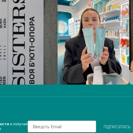
Email
вости
и получай
підписатись
з