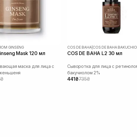
FROM GINSENG
COS DE BAHA
|
COS DE BAHA BAKUCHIO
inseng Mask 120 мл
COS DE BAHA L2 30 мл
вающая маска для лица с
Сыворотка для лица с ретиноло
 женьшеня
бакучиолом 2%
5₴
441₴
735₴