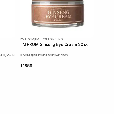
L
I'M FROM
|
I'M FROM GINSENG
I'M FROM Ginseng Eye Cream 30 мл
м 0,5% и
Крем для кожи вокруг глаз
1 185₴