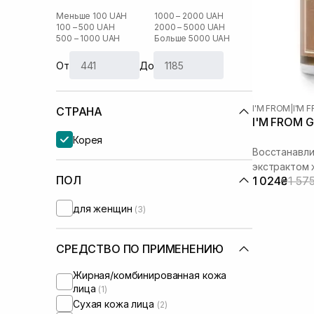
Меньше 100 UAH
1000 – 2000 UAH
100 – 500 UAH
2000 – 5000 UAH
500 – 1000 UAH
Больше 5000 UAH
От
До
I'M FROM
|
I'M 
СТРАНА
I'M FROM G
Корея
Восстанавли
экстрактом
ПОЛ
1 024₴
1 57
для женщин
(3)
СРЕДСТВО ПО ПРИМЕНЕНИЮ
Жирная/комбинированная кожа
лица
(1)
Сухая кожа лица
(2)