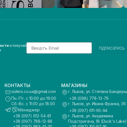
Email
вости
и получай
підписатись
з
КОНТАКТЫ
МАГАЗИНЫ
sisters.co.ua@gmail.com
г. Львов, ул. Степана Бандеры
Пн.-Пт. с 10:00 до 19:00
+38 (098) 778-13-79
Сб.-Вс. с 11:00 до 18:00
г. Львов, ул. Ивана Франка, 36
Менеджер
+38 (097) 611-95-94
+38 (097) 612-54-81
г. Львов, ул. Академика
+38 (097) 788-12-88
Подстригача, 1В (Duck's Lake)
+38 (097) 983-41-20
+38 (097) 101-97-16