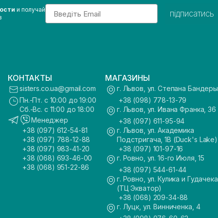
Email
вости
и получай
підписатись
з
КОНТАКТЫ
МАГАЗИНЫ
sisters.co.ua@gmail.com
г. Львов, ул. Степана Бандеры
Пн.-Пт. с 10:00 до 19:00
+38 (098) 778-13-79
Сб.-Вс. с 11:00 до 18:00
г. Львов, ул. Ивана Франка, 36
Менеджер
+38 (097) 611-95-94
+38 (097) 612-54-81
г. Львов, ул. Академика
+38 (097) 788-12-88
Подстригача, 1В (Duck's Lake)
+38 (097) 983-41-20
+38 (097) 101-97-16
+38 (068) 693-46-00
г. Ровно, ул. 16-го Июля, 15
+38 (068) 951-22-86
+38 (097) 544-61-44
г. Ровно, ул. Кулика и Гудачека
(ТЦ Экватор)
+38 (068) 209-34-88
г. Луцк, ул. Винниченка, 4