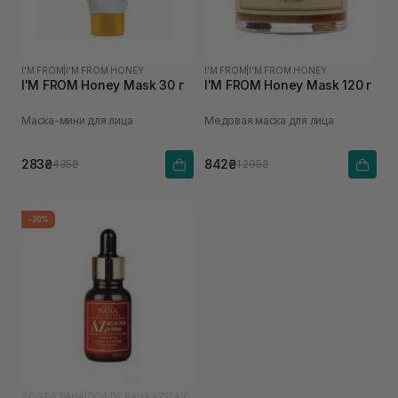
I'M FROM
|
I'M FROM HONEY
I'M FROM
|
I'M FROM HONEY
I'M FROM Honey Mask 30 г
I'M FROM Honey Mask 120 г
Маска-мини для лица
Медовая маска для лица
283₴
842₴
435₴
1 295₴
-30%
COS DE BAHA
|
COS DE BAHA AZELAIC