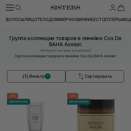
ВОЛОСЫ
ЛИЦО
ТЕЛО
ДОМ
МЕРЧ
НОВИНКИ
БЕСТСЕЛЛЕРЫ
АКЦ
Группа коллекции товаров в линейке Cos De
BAHA Azelaic
|
Интернет магазин косметики
Группа коллекции товаров в линейке Cos De BAHA Azelaic
Фильтр
Сортировать
1
-35%
-35%
ВЫБОР ИЛОНЫ
ВЫБОР ИЛОНЫ