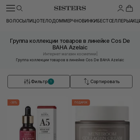
ВОЛОСЫ
ЛИЦО
ТЕЛО
ДОМ
МЕРЧ
НОВИНКИ
БЕСТСЕЛЛЕРЫ
АКЦ
Группа коллекции товаров в линейке Cos De
BAHA Azelaic
|
Интернет магазин косметики
Группа коллекции товаров в линейке Cos De BAHA Azelaic
Фильтр
Сортировать
1
-30%
ПОДАРОК