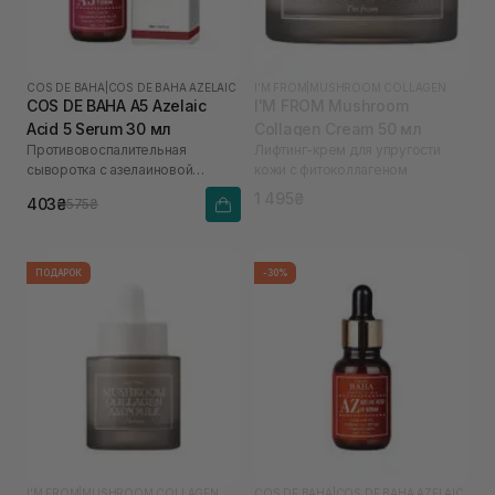
COS DE BAHA
|
COS DE BAHA AZELAIC
I'M FROM
|
MUSHROOM COLLAGEN
COS DE BAHA A5 Azelaic
I'M FROM Mushroom
Acid 5 Serum 30 мл
Collagen Cream 50 мл
Противовоспалительная
Лифтинг-крем для упругости
сыворотка с азелаиновой
кожи с фитоколлагеном
кислотой
1 495₴
403₴
575₴
ПОДАРОК
-30%
I'M FROM
|
MUSHROOM COLLAGEN
COS DE BAHA
|
COS DE BAHA AZELAIC