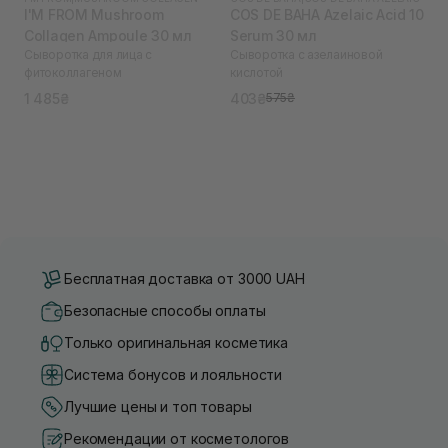
I'M FROM Mushroom
COS DE BAHA Azelaic Acid 10
Collagen Ampoule 30 мл
Serum 30 мл
Сыворотка для лица с
Сыворотка с азелаиновой
фитоколлагеном
кислотой
1 485₴
403₴
575₴
Бесплатная доставка от 3000 UAH
Безопасные способы оплаты
Только оригинальная косметика
Система бонусов и лояльности
Лучшие цены и топ товары
Рекомендации от косметологов