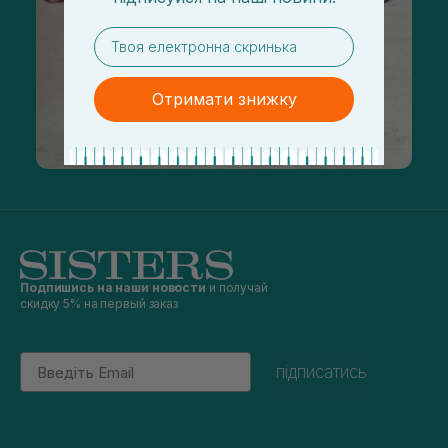
email
Отримати знижку
Подпишись на наши новости
и получай
скидку 5% на первый заказ
Email
підписатись