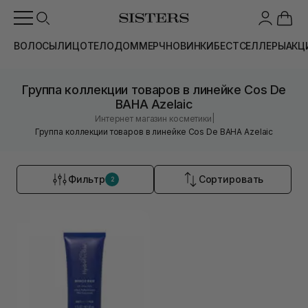
ВОЛОСЫ
ЛИЦО
ТЕЛО
ДОМ
МЕРЧ
НОВИНКИ
БЕСТСЕЛЛЕРЫ
АКЦ
Группа коллекции товаров в линейке Cos De
BAHA Azelaic
|
Интернет магазин косметики
Группа коллекции товаров в линейке Cos De BAHA Azelaic
Фильтр
Сортировать
2