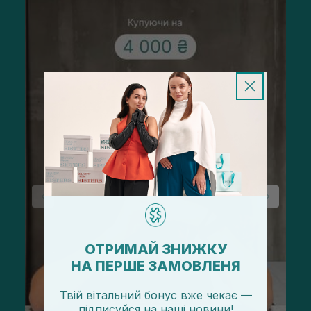
ОТРИМАЙ ЗНИЖКУ
НА ПЕРШЕ ЗАМОВЛЕНЯ
Твій вітальний бонус вже чекає —
підписуйся
на
наші новини!