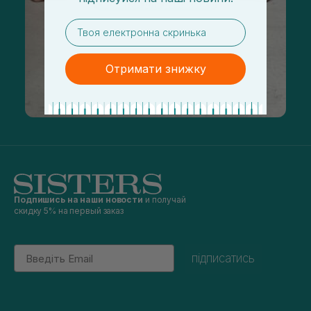
email
Отримати знижку
Подпишись на наши новости
и получай
скидку 5% на первый заказ
Email
підписатись