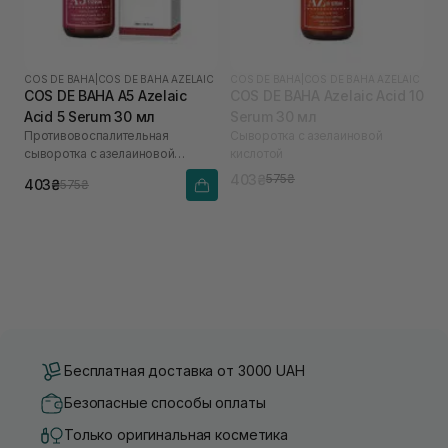
COS DE BAHA
|
COS DE BAHA AZELAIC
COS DE BAHA
|
COS DE BAHA AZELAIC
COS DE BAHA A5 Azelaic
COS DE BAHA Azelaic Acid 10
Acid 5 Serum 30 мл
Serum 30 мл
Противовоспалительная
Сыворотка с азелаиновой
сыворотка с азелаиновой
кислотой
кислотой
403₴
575₴
403₴
575₴
Бесплатная доставка от 3000 UAH
Безопасные способы оплаты
Только оригинальная косметика