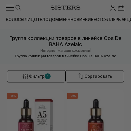
ВОЛОСЫ
ЛИЦО
ТЕЛО
ДОМ
МЕРЧ
НОВИНКИ
БЕСТСЕЛЛЕРЫ
АКЦ
Группа коллекции товаров в линейке Cos De
BAHA Azelaic
|
Интернет магазин косметики
Группа коллекции товаров в линейке Cos De BAHA Azelaic
Фильтр
Сортировать
1
-30%
-30%