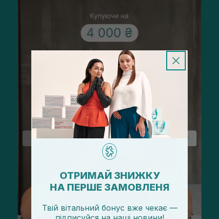
ОТРИМАЙ ЗНИЖКУ
НА ПЕРШЕ ЗАМОВЛЕНЯ
Твій вітальний бонус вже чекає —
підписуйся
на
наші новини!