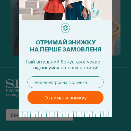
ОТРИМАЙ ЗНИЖКУ
НА ПЕРШЕ ЗАМОВЛЕНЯ
Твій вітальний бонус вже чекає —
підписуйся
на
наші новини!
email
Подпишись на наши новости
и получай
скидку 5% на первый заказ
Отримати знижку
Email
підписатись