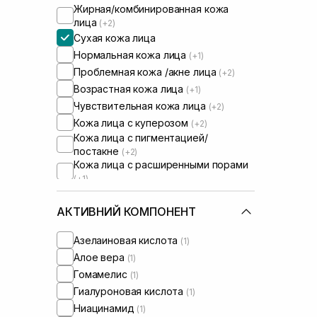
Жирная/комбинированная кожа
лица
(+2)
Сухая кожа лица
Нормальная кожа лица
(+1)
Проблемная кожа /акне лица
(+2)
Возрастная кожа лица
(+1)
Чувствительная кожа лица
(+2)
Кожа лица с куперозом
(+2)
Кожа лица с пигментацией/
постакне
(+2)
Кожа лица с расширенными порами
(+1)
Сыворотки от комедонов
(+2)
Сыворотки от постакне
АКТИВНИЙ КОМПОНЕНТ
(+2)
Азелаиновая кислота
(1)
Алое вера
(1)
Гомамелис
(1)
Гиалуроновая кислота
(1)
Ниацинамид
(1)