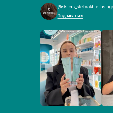
@sisters_stelmakh в Instag
Подписаться