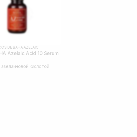
COS DE BAHA AZELAIC
A Azelaic Acid 10 Serum
 азелаиновой кислотой