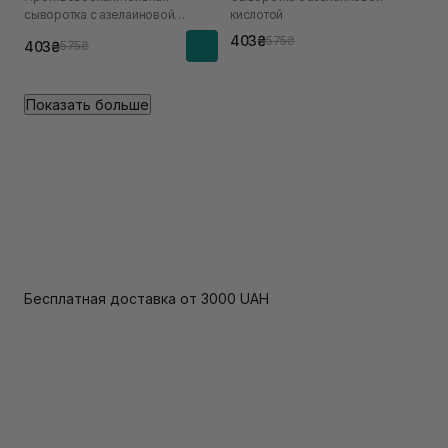
сыворотка с азелаиновой
кислотой
кислотой
403₴
575₴
403₴
575₴
Показать больше
Бесплатная доставка от 3000 UAH