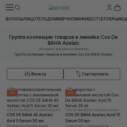
ВОЛОСЫ
ЛИЦО
ТЕЛО
ДОМ
МЕРЧ
НОВИНКИ
БЕСТСЕЛЛЕРЫ
АКЦ
Группа коллекции товаров в линейке Cos De
BAHA Azelaic
|
Интернет магазин косметики
Группа коллекции товаров в линейке Cos De BAHA Azelaic
Фильтр
Сортировать
-30%
-30%
COS DE BAHA
|
COS DE BAHA AZELAIC
COS DE BAHA
|
COS DE BAHA AZELAIC
COS DE BAHA A5 Azelaic
COS DE BAHA Azelaic Acid 10
Acid 5 Serum 30 мл
Serum 30 мл
Противовоспалительная
Сыворотка с азелаиновой