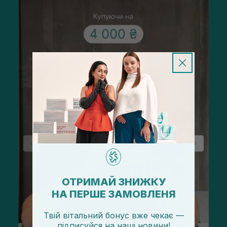
ОТРИМАЙ ЗНИЖКУ
НА ПЕРШЕ ЗАМОВЛЕНЯ
Твій вітальний бонус вже чекає —
підписуйся
на
наші новини!