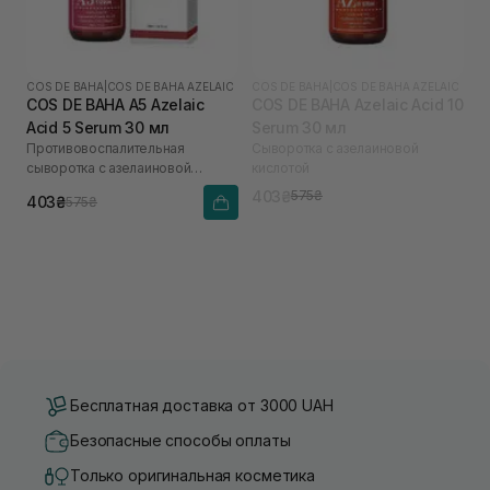
COS DE BAHA
|
COS DE BAHA AZELAIC
COS DE BAHA
|
COS DE BAHA AZELAIC
COS DE BAHA A5 Azelaic
COS DE BAHA Azelaic Acid 10
Acid 5 Serum 30 мл
Serum 30 мл
Противовоспалительная
Сыворотка с азелаиновой
сыворотка с азелаиновой
кислотой
кислотой
403₴
575₴
403₴
575₴
Бесплатная доставка от 3000 UAH
Безопасные способы оплаты
Только оригинальная косметика