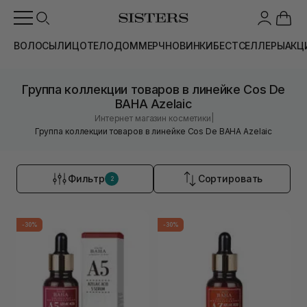
ВОЛОСЫ
ЛИЦО
ТЕЛО
ДОМ
МЕРЧ
НОВИНКИ
БЕСТСЕЛЛЕРЫ
АКЦ
Группа коллекции товаров в линейке Cos De
BAHA Azelaic
|
Интернет магазин косметики
Группа коллекции товаров в линейке Cos De BAHA Azelaic
Фильтр
Сортировать
2
-30%
-30%