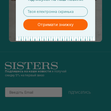
email
Отримати знижку
Подпишись на наши новости
и получай
скидку 5% на первый заказ
Email
підписатись