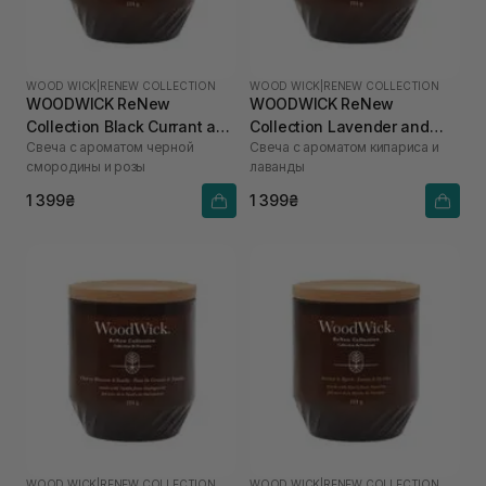
WOOD WICK
|
RENEW COLLECTION
WOOD WICK
|
RENEW COLLECTION
WOODWICK ReNew
WOODWICK ReNew
Collection Black Currant and
Collection Lavender and
Свеча с ароматом черной
Свеча с ароматом кипариса и
Rose 184 г
Cypress 184 г
смородины и розы
лаванды
1 399₴
1 399₴
WOOD WICK
|
RENEW COLLECTION
WOOD WICK
|
RENEW COLLECTION