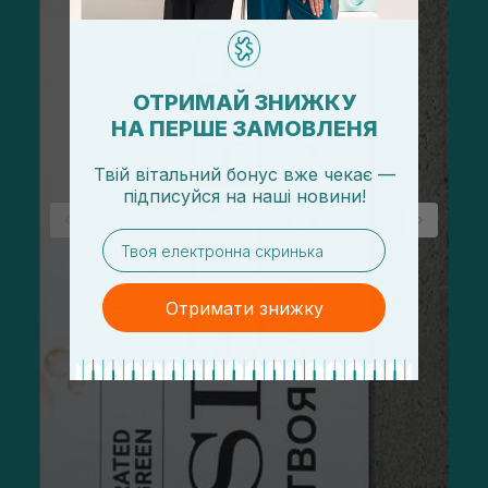
ОТРИМАЙ ЗНИЖКУ
НА ПЕРШЕ ЗАМОВЛЕНЯ
Твій вітальний бонус вже чекає —
підписуйся
на
наші новини!
email
Отримати знижку