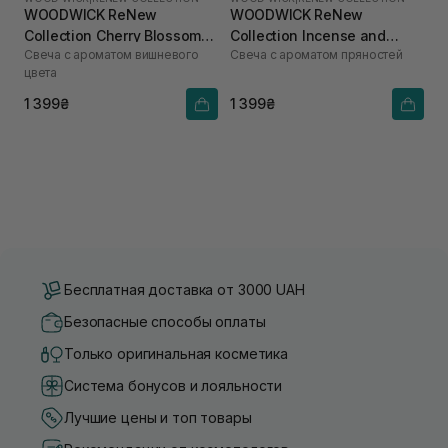
WOODWICK ReNew
WOODWICK ReNew
Collection Cherry Blossom
Collection Incense and
Свеча с ароматом вишневого
Свеча с ароматом пряностей
and Vanilla 184 г
Myrrh 184 г
цвета
1 399₴
1 399₴
Бесплатная доставка от 3000 UAH
Безопасные способы оплаты
Только оригинальная косметика
Система бонусов и лояльности
Лучшие цены и топ товары