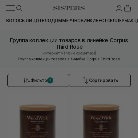
ВОЛОСЫ
ЛИЦО
ТЕЛО
ДОМ
МЕРЧ
НОВИНКИ
БЕСТСЕЛЛЕРЫ
АКЦ
Группа коллекции товаров в линейке Corpus
Third Rose
|
Интернет магазин косметики
Группа коллекции товаров в линейке Corpus Third Rose
Фильтр
Сортировать
1