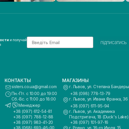
Email
вости
и получай
підписатись
з
КОНТАКТЫ
МАГАЗИНЫ
sisters.co.ua@gmail.com
г. Львов, ул. Степана Бандеры
Пн.-Пт. с 10:00 до 19:00
+38 (098) 778-13-79
Сб.-Вс. с 11:00 до 18:00
г. Львов, ул. Ивана Франка, 36
Менеджер
+38 (097) 611-95-94
+38 (097) 612-54-81
г. Львов, ул. Академика
+38 (097) 788-12-88
Подстригача, 1В (Duck's Lake)
+38 (097) 983-41-20
+38 (097) 101-97-16
+38 (068) 693-46-00
г. Ровно, ул. 16-го Июля, 15