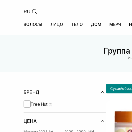
RU
ВОЛОСЫ
ЛИЦО
ТЕЛО
ДОМ
МЕРЧ
Н
Группа 
Ин
Сухая/обез
БРЕНД
Tree Hut
(1)
ЦЕНА
Меньше 100 UAH
1000 – 2000 UAH