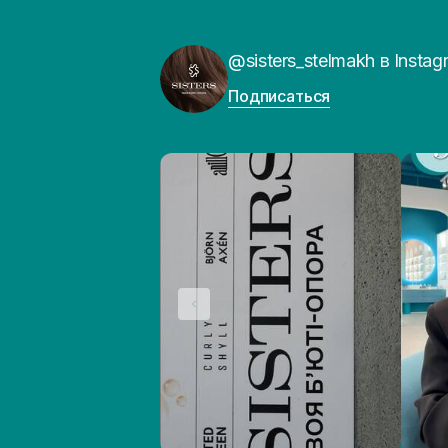
@sisters_stelmakh в Instag
Подписаться