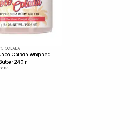
O COLADA
Coco Colada Whipped
utter 240 г
тела