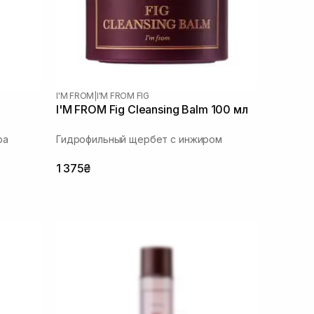
I'M FROM
|
I'M FROM FIG
I'M FROM Fig Cleansing Balm 100 мл
ра
Гидрофильный щербет с инжиром
1 375₴