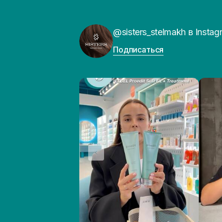
@sisters_stelmakh в Instag
Подписаться