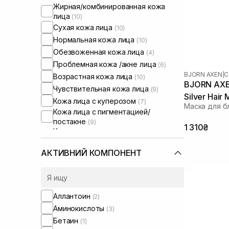
Жирная/комбинированная кожа
лица
(10)
Сухая кожа лица
(10)
Нормальная кожа лица
(10)
Обезвоженная кожа лица
(4)
Проблемная кожа /акне лица
(6)
BJORN AXEN
|
C
Возрастная кожа лица
(10)
BJORN AXEN
Чувствительная кожа лица
(9)
Silver Hair
Кожа лица с куперозом
(7)
Маска для б
Кожа лица с пигментацией/
постакне
(9)
1 310₴
Кожа лица с расширенными порами
(8)
Кожа лица с нарушенным
АКТИВНИЙ КОМПОНЕНТ
барьером
(7)
Кожа лица с нарушенным
микробиомом
(7)
Окрашенные волосы
(3)
Аллантоин
(2)
От желтизны волос
(2)
Аминокислоты
(3)
Маски для блонда
(1)
Бетаин
(1)