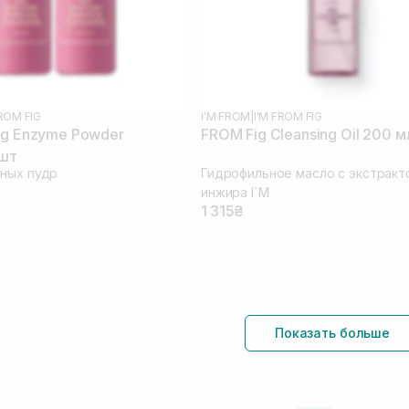
FROM FIG
I'M FROM
|
I'M FROM FIG
ig Enzyme Powder
FROM Fig Cleansing Oil 200 м
 шт
ных пудр
Гидрофильное масло с экстракт
инжира I`M
1 315₴
Показать больше