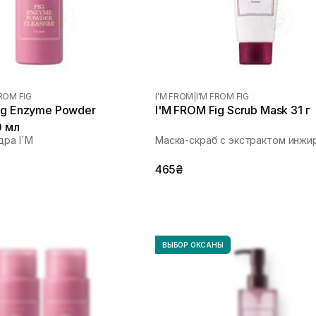
FROM FIG
I'M FROM
|
I'M FROM FIG
ig Enzyme Powder
I'M FROM Fig Scrub Mask 31 г
0 мл
дра I`M
Маска-скраб с экстрактом инжи
465₴
ВЫБОР ОКСАНЫ