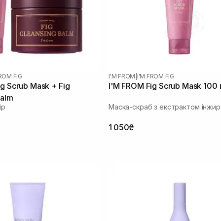
FROM FIG
I'M FROM
|
I'M FROM FIG
g Scrub Mask + Fig
I'M FROM Fig Scrub Mask 100 
Balm
ір
Маска-скраб з екстрактом інжир
1 050₴