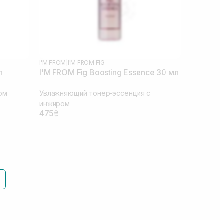
I'M FROM
|
I'M FROM FIG
л
I'M FROM Fig Boosting Essence 30 мл
ом
Увлажняющий тонер-эссенция с
инжиром
475₴