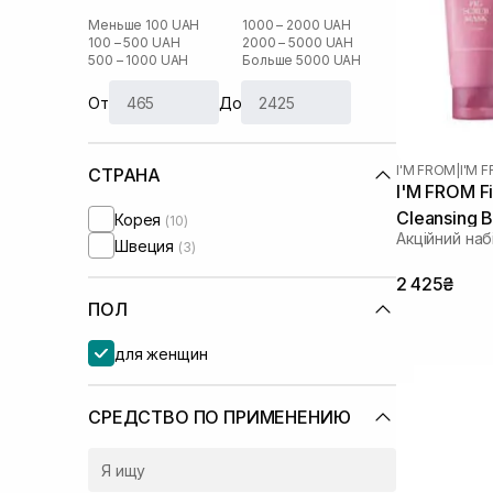
Меньше 100 UAH
1000 – 2000 UAH
100 – 500 UAH
2000 – 5000 UAH
500 – 1000 UAH
Больше 5000 UAH
От
До
I'M FROM
|
I'M 
СТРАНА
I'M FROM Fi
Cleansing 
Корея
(10)
Акційний наб
Швеция
(3)
2 425₴
ПОЛ
для женщин
СРЕДСТВО ПО ПРИМЕНЕНИЮ