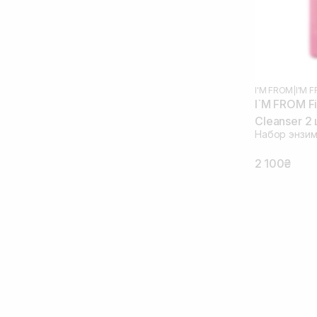
I'M FROM
|
I'M 
I`M FROM F
Cleanser 2
Набор энзим
2 100₴