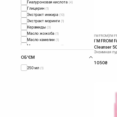
Гиалуроновая кислота
(4)
Глицерин
(1)
Экстракт инжира
(10)
Экстракт моринги
(1)
Керамиды
(3)
Масло жожоба
(1)
I'M FROM
|
I'M 
Масло камелии
(1)
I`M FROM F
Масло макадамии
(1)
Cleanser 5
Энзимная пу
Масло миндаля
(2)
ОБ'ЄМ
Папаин
(2)
1 050₴
Пантенол
(2)
250 мл
(1)
Пребиотики
(1)
Токоферол
(2)