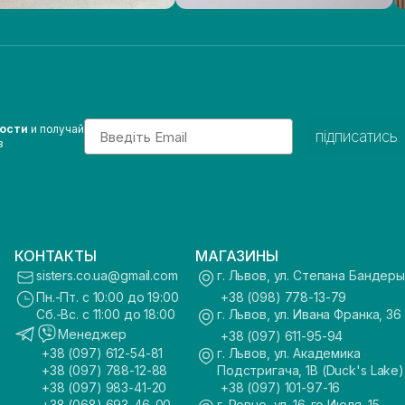
Email
вости
и получай
підписатись
з
КОНТАКТЫ
МАГАЗИНЫ
sisters.co.ua@gmail.com
г. Львов, ул. Степана Бандеры
Пн.-Пт. с 10:00 до 19:00
+38 (098) 778-13-79
Сб.-Вс. с 11:00 до 18:00
г. Львов, ул. Ивана Франка, 36
Менеджер
+38 (097) 611-95-94
+38 (097) 612-54-81
г. Львов, ул. Академика
+38 (097) 788-12-88
Подстригача, 1В (Duck's Lake)
+38 (097) 983-41-20
+38 (097) 101-97-16
+38 (068) 693-46-00
г. Ровно, ул. 16-го Июля, 15