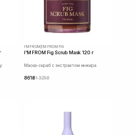
I'M FROM
|
I'M FROM FIG
г
I'M FROM Fig Scrub Mask 120 г
у
Маска-скраб с экстрактом инжира
861₴
1 325₴