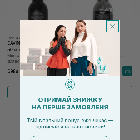
DAVINES
|
OI
DAVINES
|
OI
DAVINES Oi All In One Milk
DAVINES Oi Oil 50 мл
50 мл
Многофункциональное молочко
Масло для смягчения волос
для волос
698₴
930₴
Показать больше
ОТРИМАЙ ЗНИЖКУ
НА ПЕРШЕ ЗАМОВЛЕНЯ
←
1
2
→
Твій вітальний бонус вже чекає —
підписуйся
на
наші новини!
email