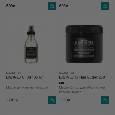
698₴
698₴
DAVINES
|
OI
DAVINES
|
OI
DAVINES Oi Oil 135 мл
DAVINES Oi Hair Butter 250
мл
Масло для смягчения волос
Масло-батер для абсолютной
красоты волос
1 783₴
1 550₴