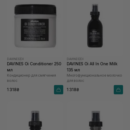
DAVINES
|
OI
DAVINES
|
OI
DAVINES Oi Conditioner 250
DAVINES Oi All In One Milk
мл
135 мл
Кондиционер для смягчения
Многофункциональное молочко
волос
для волос
1 318₴
1 318₴