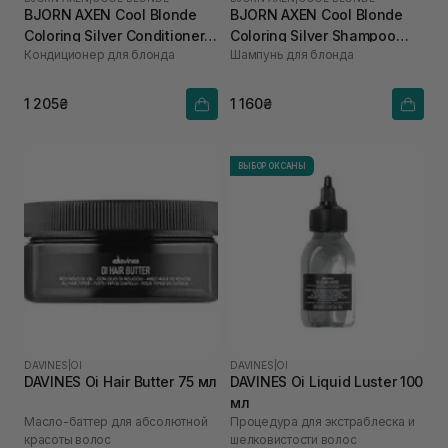
BJORN AXEN Cool Blonde
BJORN AXEN Cool Blonde
Coloring Silver Conditioner
Coloring Silver Shampoo
Кондиционер для блонда
Шампунь для блонда
250 мл
250 мл
1 205₴
1 160₴
ВЫБОР ОКСАНЫ
DAVINES
|
OI
DAVINES
|
OI
DAVINES Oi Hair Butter 75 мл
DAVINES Oi Liquid Luster 100
мл
Масло-баттер для абсолютной
Процедура для экстраблеска и
красоты волос
шелковистости волос