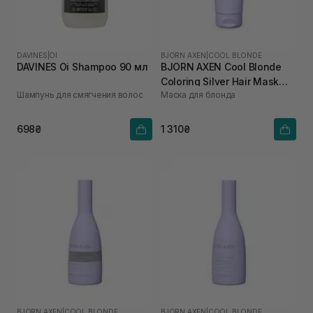
DAVINES
|
OI
BJORN AXEN
|
COOL BLONDE
DAVINES Oi Shampoo 90 мл
BJORN AXEN Cool Blonde
Coloring Silver Hair Mask
Шампунь для смягчения волос
Маска для блонда
200 мл
698₴
1 310₴
BJORN AXEN
|
COOL BLONDE
BJORN AXEN
|
COOL BLONDE