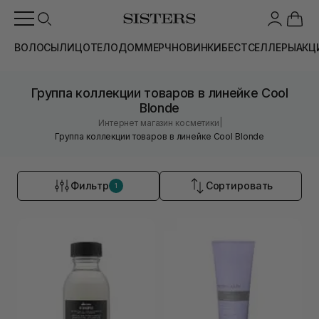
ВОЛОСЫ
ЛИЦО
ТЕЛО
ДОМ
МЕРЧ
НОВИНКИ
БЕСТСЕЛЛЕРЫ
АКЦ
Группа коллекции товаров в линейке Cool
Blonde
|
Интернет магазин косметики
Группа коллекции товаров в линейке Cool Blonde
Фильтр
Сортировать
1