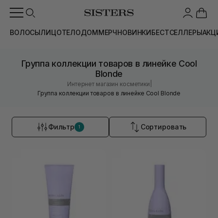
ВОЛОСЫ
ЛИЦО
ТЕЛО
ДОМ
МЕРЧ
НОВИНКИ
БЕСТСЕЛЛЕРЫ
АКЦ
Группа коллекции товаров в линейке Cool
Blonde
|
Интернет магазин косметики
Группа коллекции товаров в линейке Cool Blonde
Фильтр
Сортировать
1