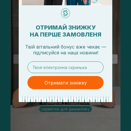
ОТРИМАЙ ЗНИЖКУ
НА ПЕРШЕ ЗАМОВЛЕНЯ
Твій вітальний бонус вже чекає —
підписуйся
на
наші новини!
email
Отримати знижку