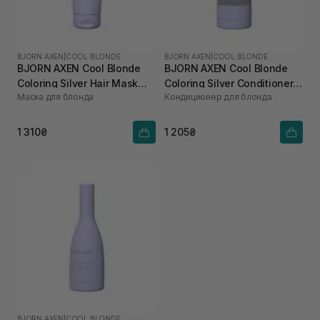
BJORN AXEN
|
COOL BLONDE
BJORN AXEN
|
COOL BLONDE
BJORN AXEN Cool Blonde
BJORN AXEN Cool Blonde
Coloring Silver Hair Mask
Coloring Silver Conditioner
Маска для блонда
Кондиционер для блонда
200 мл
250 мл
1 310₴
1 205₴
BJORN AXEN
|
COOL BLONDE