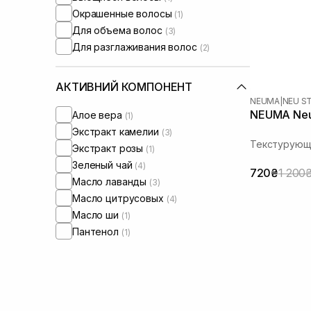
Окрашенные волосы
(1)
Для объема волос
(3)
Для разглаживания волос
(2)
АКТИВНИЙ КОМПОНЕНТ
NEUMA
|
NEU S
NEUMA Neu 
Алое вера
(1)
Экстракт камелии
(3)
Текстурующ
Экстракт розы
(1)
Зеленый чай
(4)
720₴
1 200
Масло лаванды
(3)
Масло цитрусовых
(4)
Масло ши
(1)
Пантенол
(1)