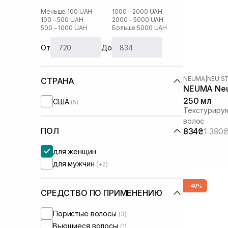
Меньше 100 UAH
1000 – 2000 UAH
100 – 500 UAH
2000 – 5000 UAH
500 – 1000 UAH
Больше 5000 UAH
От
До
NEUMA
|
NEU S
СТРАНА
NEUMA Neu 
250 мл
США
(5)
Текстуриру
волос
ПОЛ
834₴
1 390
для женщин
для мужчин
(+2)
-40%
СРЕДСТВО ПО ПРИМЕНЕНИЮ
Пористые волосы
(3)
Вьющиеся волосы
(1)