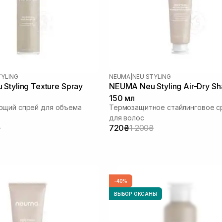
TYLING
NEUMA
|
NEU STYLING
Styling Texture Spray
NEUMA Neu Styling Air-Dry Sh
150 мл
ющий спрей для объема
Термозащитное стайлинговое с
для волос
₴
720₴
1 200₴
-40%
ВЫБОР ОКСАНЫ