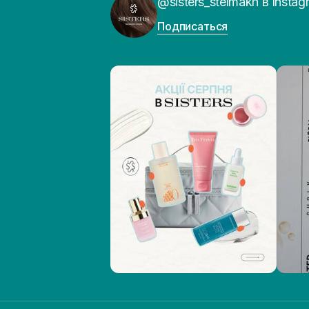
@sisters_stelmakh в Instag
Подписаться