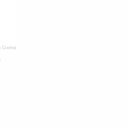
g Creme
с