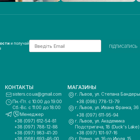
Email
вости
и получай
підписатись
з
КОНТАКТЫ
МАГАЗИНЫ
sisters.co.ua@gmail.com
г. Львов, ул. Степана Бандеры
Пн.-Пт. с 10:00 до 19:00
+38 (098) 778-13-79
Сб.-Вс. с 11:00 до 18:00
г. Львов, ул. Ивана Франка, 36
Менеджер
+38 (097) 611-95-94
+38 (097) 612-54-81
г. Львов, ул. Академика
+38 (097) 788-12-88
Подстригача, 1В (Duck's Lake)
+38 (097) 983-41-20
+38 (097) 101-97-16
+38 (068) 693-46-00
г. Ровно, ул. 16-го Июля, 15