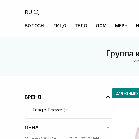
RU
ВОЛОСЫ
ЛИЦО
ТЕЛО
ДОМ
МЕРЧ
Н
Группа 
Ин
для женщин
БРЕНД
Tangle Teezer
(3)
ЦЕНА
Меньше 100 UAH
1000 – 2000 UAH