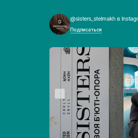
@sisters_stelmakh в Instag
Подписаться