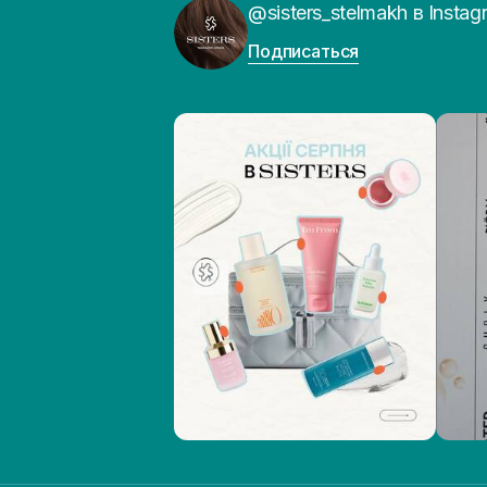
@sisters_stelmakh в Instag
Подписаться