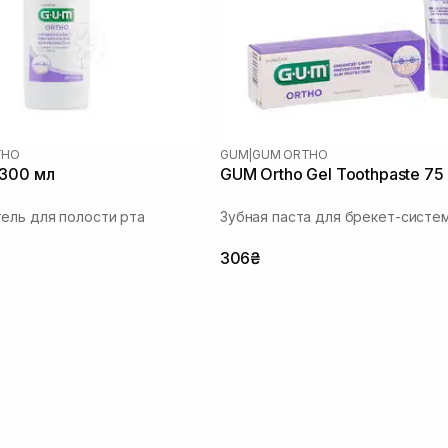
THO
GUM
|
GUM ORTHO
 300 мл
GUM Ortho Gel Toothpaste 75
ель для полости рта
Зубная паста для брекет-систе
306₴