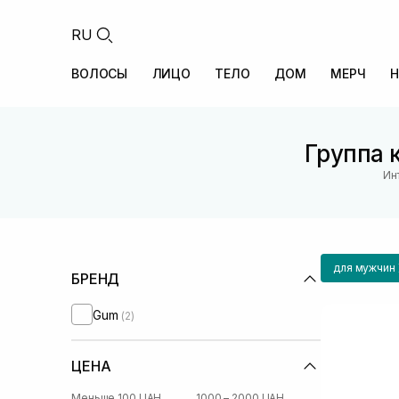
RU
ВОЛОСЫ
ЛИЦО
ТЕЛО
ДОМ
МЕРЧ
Н
Группа 
Ин
для мужчин
БРЕНД
Gum
(2)
ЦЕНА
Меньше 100 UAH
1000 – 2000 UAH