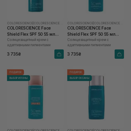
COLORESCIENCE
|
COLORESCIENCE SHIELD
COLORESCIENCE
|
COLORESCIENCE SHIELD
COLORESCIENCE Face
COLORESCIENCE Face
Shield Flex SPF 50 55 мл
Shield Flex SPF 50 55 мл
Солнцезащитный крем с
Солнцезащитный крем с
(Light)
(Medium)
адаптивными пигментами
адаптивными пигментами
3 735₴
3 735₴
ПОДАРОК
ПОДАРОК
ВЫБОР ИЛОНЫ
ВЫБОР ОКСАНЫ
COLORESCIENCE
|
COLORESCIENCE SHIELD
COLORESCIENCE
|
COLORESCIENCE SHIELD