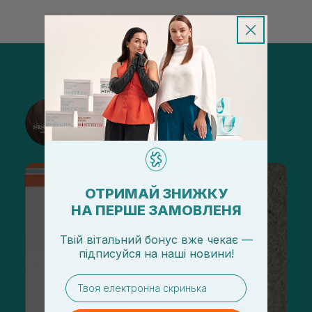
@sisters_stelmakh в Instagram
Подписаться
ОТРИМАЙ ЗНИЖКУ
НА ПЕРШЕ ЗАМОВЛЕНЯ
Твій вітальний бонус вже чекає —
підписуйся
на
наші новини!
email