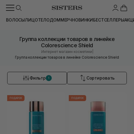
ВОЛОСЫ
ЛИЦО
ТЕЛО
ДОМ
МЕРЧ
НОВИНКИ
БЕСТСЕЛЛЕРЫ
АКЦ
Группа коллекции товаров в линейке
Colorescience Shield
|
Интернет магазин косметики
Группа коллекции товаров в линейке Colorescience Shield
Фильтр
Сортировать
1
ПОДАРОК
ПОДАРОК