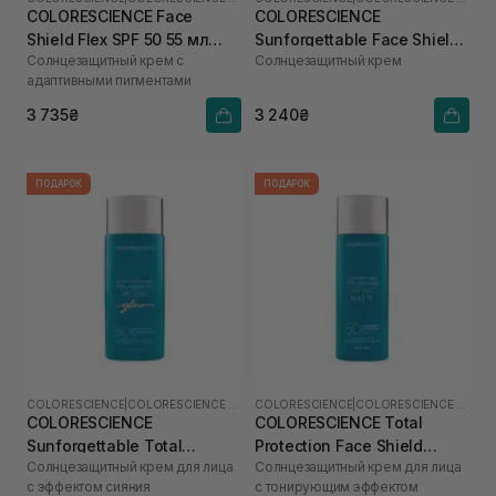
COLORESCIENCE Face
COLORESCIENCE
Shield Flex SPF 50 55 мл
Sunforgettable Face Shield
Солнцезащитный крем с
Солнцезащитный крем
(Fair)
Classic SPF 50 55 мл
адаптивными пигментами
3 735₴
3 240₴
ПОДАРОК
ПОДАРОК
COLORESCIENCE
|
COLORESCIENCE SHIELD
COLORESCIENCE
|
COLORESCIENCE SHIELD
COLORESCIENCE
COLORESCIENCE Total
Sunforgettable Total
Protection Face Shield
Солнцезащитный крем для лица
Солнцезащитный крем для лица
Protection Face Shield Glow
Matte SPF 50 55 мл
с эффектом сияния
с тонирующим эффектом
SPF 50 55 мл