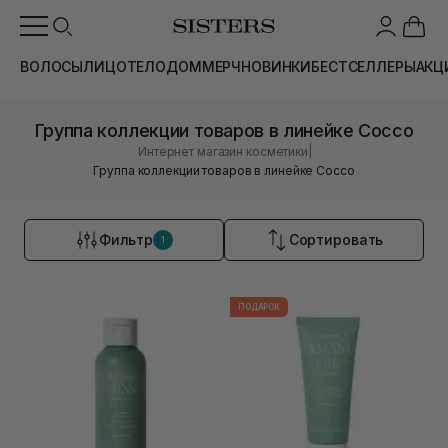
ВОЛОСЫ
ЛИЦО
ТЕЛО
ДОМ
МЕРЧ
НОВИНКИ
БЕСТСЕЛЛЕРЫ
АКЦ
Группа коллекции товаров в линейке Cocco
|
Интернет магазин косметики
Группа коллекции товаров в линейке Cocco
Фильтр
Сортировать
1
ПОДАРОК