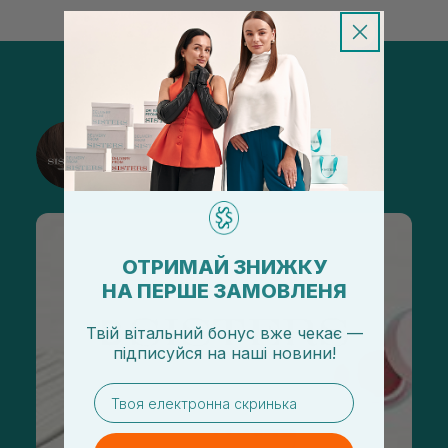
@sisters_stelmakh в Instagram
Подписаться
ОТРИМАЙ ЗНИЖКУ
НА ПЕРШЕ ЗАМОВЛЕНЯ
Твій вітальний бонус вже чекає —
підписуйся
на
наші новини!
email