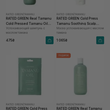
RATED GREEN
|
TAMANU
RATED GREEN
|
TAMANU
RATED GREEN Real Tamanu
RATED GREEN Cold Press
Cold Pressed Tamanu Oil
Tamanu Soothing Scalp
Успокаивающий шампунь с
Маска успокаивающая с маслом
Soothing Scalp Shampoo
Pack 200 мл
маслом тамана
тамана
100 мл
475₴
1 065₴
ПОДАРОК
RATED GREEN
|
TAMANU
RATED GREEN
|
TAMANU
RATED GREEN Cold Press
RATED GREEN Real Tamanu