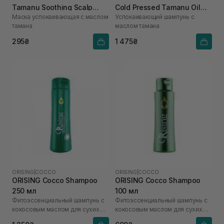
Tamanu Soothing Scalp
Cold Pressed Tamanu Oil
Маска успокаивающая с маслом
Успокаивающий шампунь с
Pack 50 мл
Soothing Scalp Shampoo
тамана
маслом тамана
400 мл
295₴
1 475₴
ORISING
|
COCCO
ORISING
|
COCCO
ORISING Cocco Shampoo
ORISING Cocco Shampoo
250 мл
100 мл
Фитоэссенциальный шампунь с
Фитоэссенциальный шампунь с
кокосовым маслом для сухих
кокосовым маслом для сухих
волос
волос