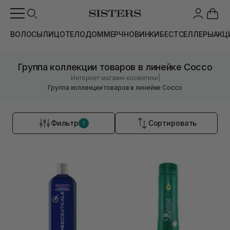
ВОЛОСЫ
ЛИЦО
ТЕЛО
ДОМ
МЕРЧ
НОВИНКИ
БЕСТСЕЛЛЕРЫ
АКЦ
Группа коллекции товаров в линейке Cocco
|
Интернет магазин косметики
Группа коллекции товаров в линейке Cocco
Фильтр
Сортировать
1