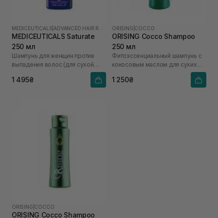
MEDICEUTICALS
|
ADVANCED HAIR RESTORATION TECHNOLOGY WOMEN
ORISING
|
COCCO
MEDICEUTICALS Saturate
ORISING Cocco Shampoo
250 мл
250 мл
Шампунь для женщин против
Фитоэссенциальный шампунь с
выпадения волос (для сухой
кокосовым маслом для сухих
кожи головы)
волос
1 495₴
1 250₴
ORISING
|
COCCO
ORISING Cocco Shampoo