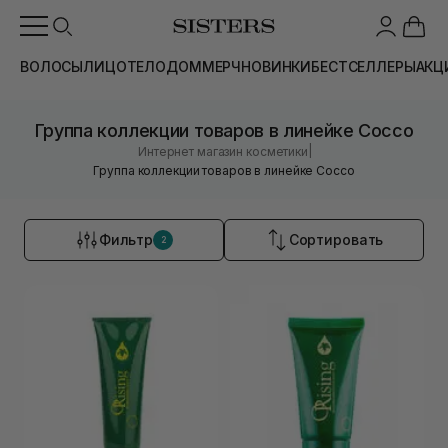
ВОЛОСЫ
ЛИЦО
ТЕЛО
ДОМ
МЕРЧ
НОВИНКИ
БЕСТСЕЛЛЕРЫ
АКЦ
Группа коллекции товаров в линейке Cocco
|
Интернет магазин косметики
Группа коллекции товаров в линейке Cocco
Фильтр
Сортировать
2