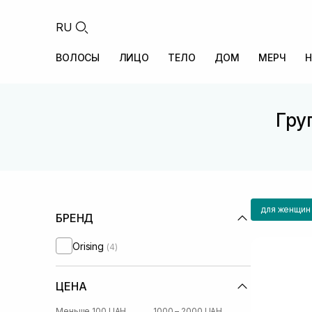
RU
ВОЛОСЫ
ЛИЦО
ТЕЛО
ДОМ
МЕРЧ
Н
Гру
для женщин
БРЕНД
Orising
(4)
ЦЕНА
Меньше 100 UAH
1000 – 2000 UAH