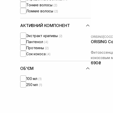
Тонкие волосы
(2)
Ломкие волосы
(2)
АКТИВНИЙ КОМПОНЕНТ
Экстракт крапивы
(2)
ORISING
|
COC
ORISING C
Пантенол
(4)
Протеины
(2)
Фитоэссенц
Сок кокоса
(4)
кокосовым м
690₴
ОБ'ЄМ
100 мл
(1)
250 мл
(1)