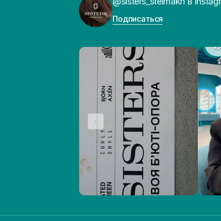
@sisters_stelmakh в Instag
Подписаться