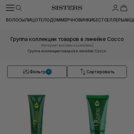
ВОЛОСЫ
ЛИЦО
ТЕЛО
ДОМ
МЕРЧ
НОВИНКИ
БЕСТСЕЛЛЕРЫ
АКЦ
Группа коллекции товаров в линейке Cocco
|
Интернет магазин косметики
Группа коллекции товаров в линейке Cocco
Фильтр
Сортировать
1