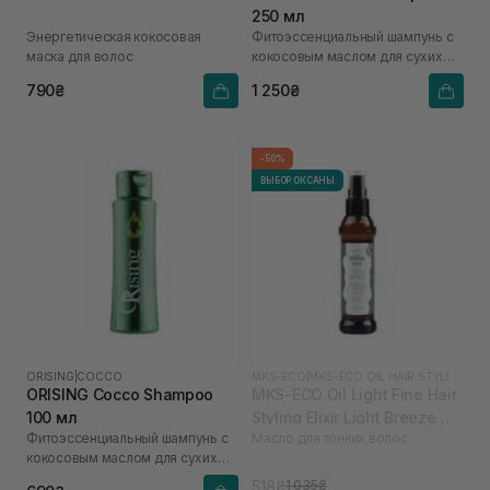
250 мл
Энергетическая кокосовая
Фитоэссенциальный шампунь с
маска для волос
кокосовым маслом для сухих
волос
790₴
1 250₴
-50%
ВЫБОР ОКСАНЫ
ORISING
|
COCCO
MKS-ECO
|
MKS-ECO OIL HAIR STYLING ELIXIR
ORISING Cocco Shampoo
MKS-ECO Oil Light Fine Hair
100 мл
Styling Elixir Light Breeze
Фитоэссенциальный шампунь с
Масло для тонких волос
Scent 60 мл
кокосовым маслом для сухих
волос
518₴
1 035₴