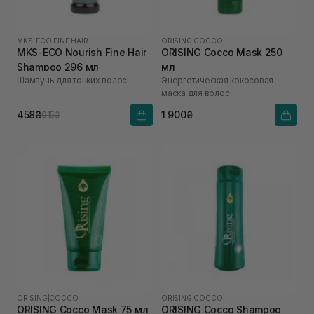
MKS-ECO
|
FINE HAIR
ORISING
|
COCCO
MKS-ECO Nourish Fine Hair
ORISING Cocco Mask 250
Shampoo 296 мл
мл
Шампунь для тонких волос
Энергетическая кокосовая
маска для волос
458₴
1 900₴
915₴
ORISING
|
COCCO
ORISING
|
COCCO
ORISING Cocco Mask 75 мл
ORISING Cocco Shampoo