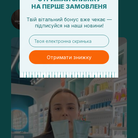
НА ПЕРШЕ ЗАМОВЛЕНЯ
@sisters_stelmakh в Instagram
Твій вітальний бонус вже чекає —
Подписаться
підписуйся
на
наші новини!
email
Отримати знижку