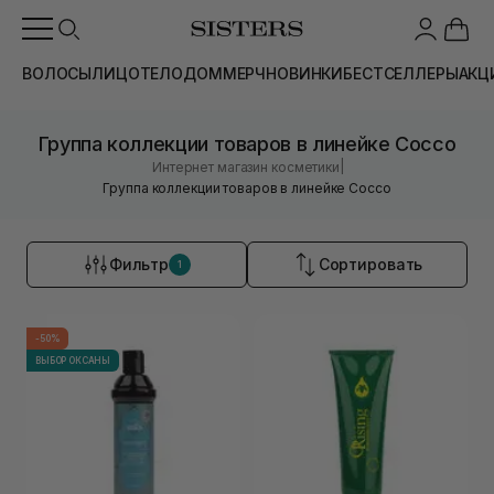
ВОЛОСЫ
ЛИЦО
ТЕЛО
ДОМ
МЕРЧ
НОВИНКИ
БЕСТСЕЛЛЕРЫ
АКЦ
Группа коллекции товаров в линейке Cocco
|
Интернет магазин косметики
Группа коллекции товаров в линейке Cocco
Фильтр
Сортировать
1
-50%
ВЫБОР ОКСАНЫ