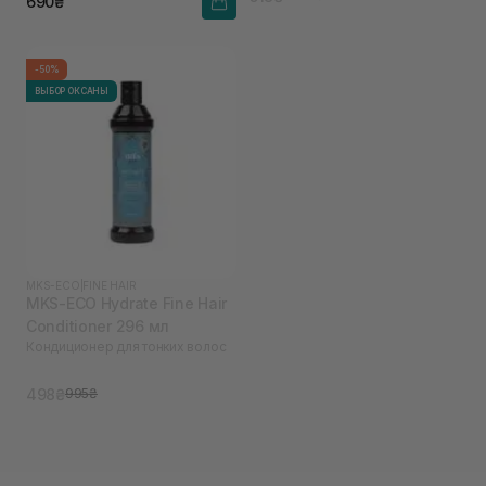
690₴
-50%
ВЫБОР ОКСАНЫ
MKS-ECO
|
FINE HAIR
MKS-ECO Hydrate Fine Hair
Conditioner 296 мл
Кондиционер для тонких волос
498₴
995₴