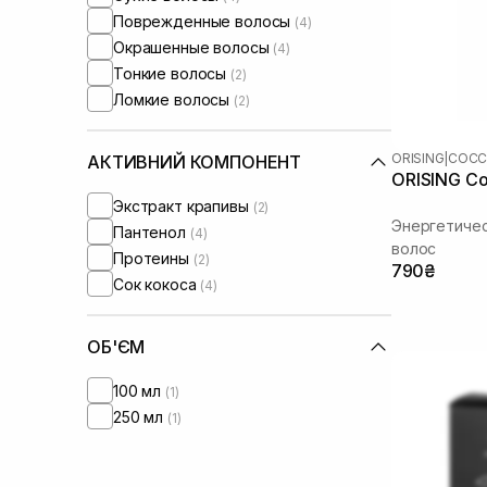
Поврежденные волосы
(4)
Окрашенные волосы
(4)
Тонкие волосы
(2)
Ломкие волосы
(2)
ORISING
|
COC
АКТИВНИЙ КОМПОНЕНТ
ORISING Co
Экстракт крапивы
(2)
Энергетичес
Пантенол
(4)
волос
Протеины
(2)
790₴
Сок кокоса
(4)
ОБ'ЄМ
100 мл
(1)
250 мл
(1)