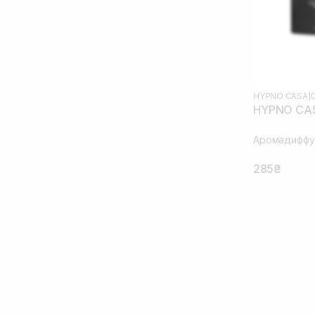
HYPNO CASA
|
HYPNO CA
Аромадиффу
285₴