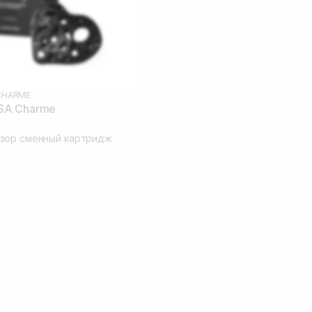
CHARME
SA Charme
зор сменный картридж