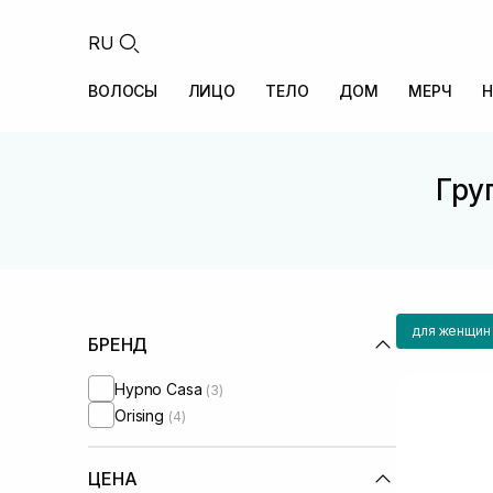
RU
ВОЛОСЫ
ЛИЦО
ТЕЛО
ДОМ
МЕРЧ
Н
Гру
для женщин
БРЕНД
Hypno Casa
(3)
Orising
(4)
ЦЕНА