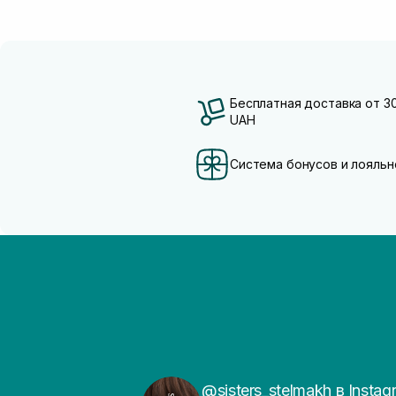
Бесплатная доставка от 3
UAH
Система бонусов и лояльн
@sisters_stelmakh в Instag