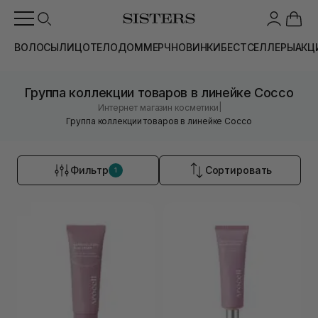
ВОЛОСЫ
ЛИЦО
ТЕЛО
ДОМ
МЕРЧ
НОВИНКИ
БЕСТСЕЛЛЕРЫ
АКЦ
Группа коллекции товаров в линейке Cocco
|
Интернет магазин косметики
Группа коллекции товаров в линейке Cocco
Фильтр
Сортировать
1