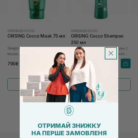
ORISING
|
COCCO
ORISING
|
COCCO
ORISING Cocco Mask 75 мл
ORISING Cocco Shampoo
250 мл
Энергетическая кокосовая
Фитоэссенциальный шампунь с
маска для волос
кокосовым маслом для сухих
волос
790₴
1 250₴
Показать больше
←
1
2
→
ОТРИМАЙ ЗНИЖКУ
НА ПЕРШЕ ЗАМОВЛЕНЯ