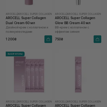
AROCELL
|
AROCELL SUPER COLLAGEN
AROCELL
|
AROCELL SUPER COLLAGEN
AROCELL Super Collagen
AROCELL Super Collagen
Dual Cream 60 мл
Glow BB Cream 40 мл
Двойной крем с коллагеном и
ВВ-крем с коллагеном с
полинуклеотидами
эффектом сияния
1 200₴
750₴
ВЫБОР ИЛОНЫ
AROCELL
|
AROCELL SUPER COLLAGEN
AROCELL
|
AROCELL SUPER COLLAGEN
AROCELL Super Collagen
AROCELL Super Collagen