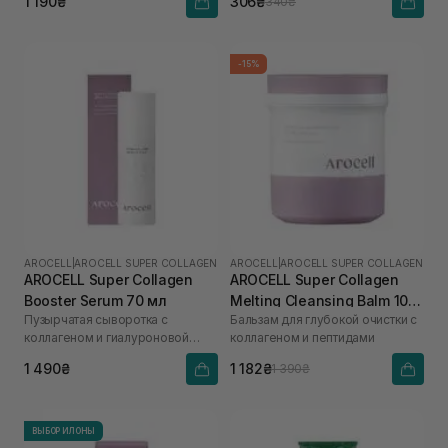
1 190₴
306₴
340₴
-15%
AROCELL
|
AROCELL SUPER COLLAGEN
AROCELL
|
AROCELL SUPER COLLAGEN
AROCELL Super Collagen
AROCELL Super Collagen
Booster Serum 70 мл
Melting Cleansing Balm 100
Пузырчатая сыворотка с
Бальзам для глубокой очистки с
г
коллагеном и гиалуроновой
коллагеном и пептидами
кислотой
1 490₴
1 182₴
1 390₴
ВЫБОР ИЛОНЫ