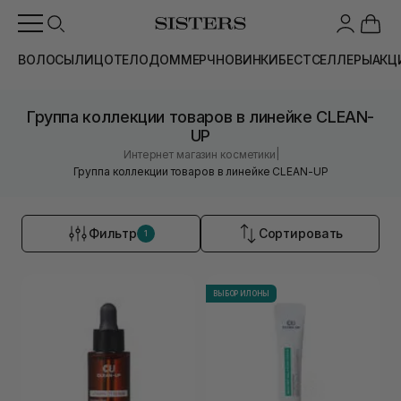
ВОЛОСЫ
ЛИЦО
ТЕЛО
ДОМ
МЕРЧ
НОВИНКИ
БЕСТСЕЛЛЕРЫ
АКЦ
Группа коллекции товаров в линейке CLEAN-
UP
|
Интернет магазин косметики
Группа коллекции товаров в линейке CLEAN-UP
Фильтр
Сортировать
1
ВЫБОР ИЛОНЫ