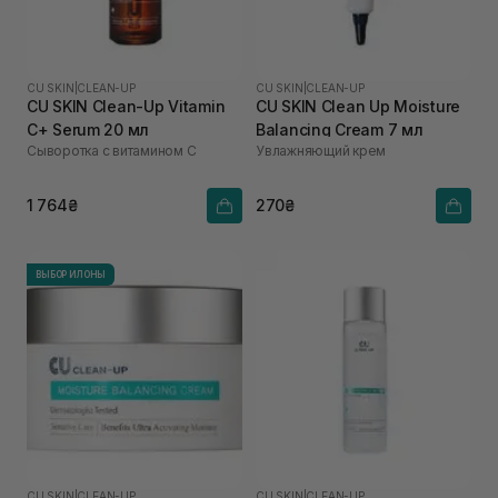
CU SKIN
|
CLEAN-UP
CU SKIN
|
CLEAN-UP
CU SKIN Clean-Up Vitamin
CU SKIN Clean Up Moisture
C+ Serum 20 мл
Balancing Cream 7 мл
Сыворотка с витамином С
Увлажняющий крем
1 764₴
270₴
ВЫБОР ИЛОНЫ
CU SKIN
|
CLEAN-UP
CU SKIN
|
CLEAN-UP