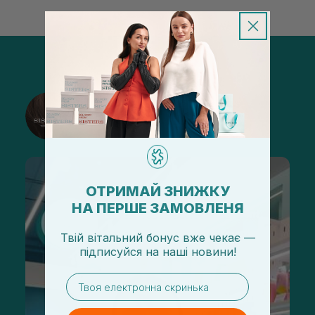
@sisters_stelmakh в Instagram
Подписаться
ОТРИМАЙ ЗНИЖКУ
НА ПЕРШЕ ЗАМОВЛЕНЯ
Твій вітальний бонус вже чекає —
підписуйся
на
наші новини!
email