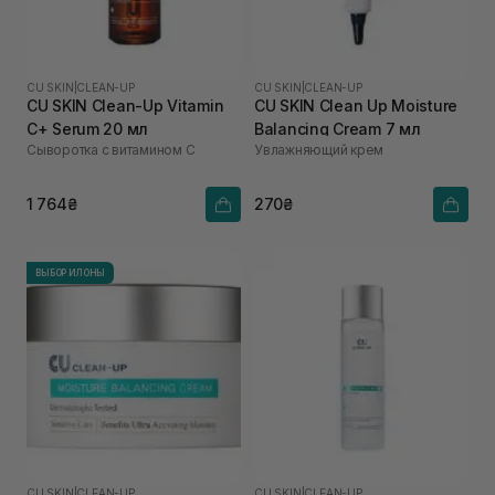
CU SKIN
|
CLEAN-UP
CU SKIN
|
CLEAN-UP
CU SKIN Clean-Up Vitamin
CU SKIN Clean Up Moisture
C+ Serum 20 мл
Balancing Cream 7 мл
Сыворотка с витамином С
Увлажняющий крем
1 764₴
270₴
ВЫБОР ИЛОНЫ
CU SKIN
|
CLEAN-UP
CU SKIN
|
CLEAN-UP