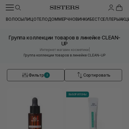
ВОЛОСЫ
ЛИЦО
ТЕЛО
ДОМ
МЕРЧ
НОВИНКИ
БЕСТСЕЛЛЕРЫ
АКЦ
Группа коллекции товаров в линейке CLEAN-
UP
|
Интернет магазин косметики
Группа коллекции товаров в линейке CLEAN-UP
Фильтр
Сортировать
2
ВЫБОР ИЛОНЫ