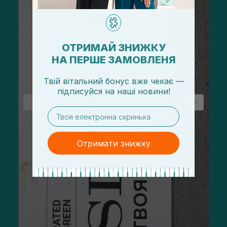
ОТРИМАЙ ЗНИЖКУ
НА ПЕРШЕ ЗАМОВЛЕНЯ
Твій вітальний бонус вже чекає —
підписуйся
на
наші новини!
email
Отримати знижку