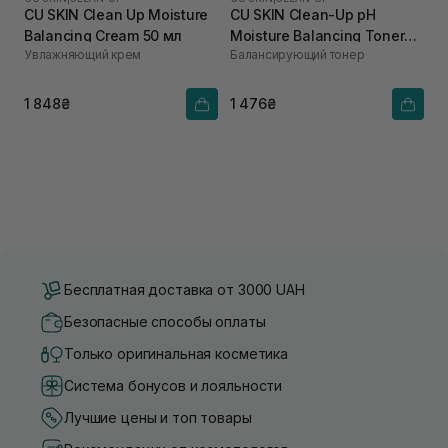
CU SKIN Clean Up Moisture
CU SKIN Clean-Up pH
Balancing Cream 50 мл
Moisture Balancing Toner
Увлажняющий крем
Балансирующий тонер
200 мл
1 848₴
1 476₴
Бесплатная доставка от 3000 UAH
Безопасные способы оплаты
Только оригинальная косметика
Система бонусов и лояльности
Лучшие цены и топ товары