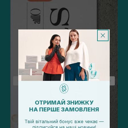
ОТРИМАЙ ЗНИЖКУ
НА ПЕРШЕ ЗАМОВЛЕНЯ
Твій вітальний бонус вже чекає —
підписуйся
на
наші новини!