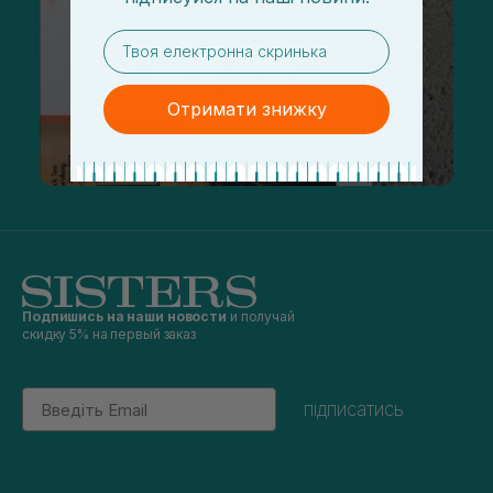
email
Отримати знижку
Подпишись на наши новости
и получай
скидку 5% на первый заказ
Email
підписатись