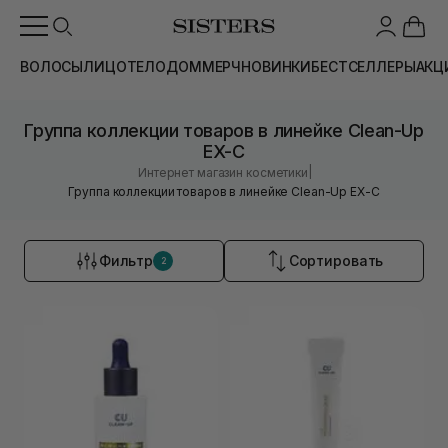
ВОЛОСЫ
ЛИЦО
ТЕЛО
ДОМ
МЕРЧ
НОВИНКИ
БЕСТСЕЛЛЕРЫ
АКЦ
Группа коллекции товаров в линейке Clean-Up
EX-C
|
Интернет магазин косметики
Группа коллекции товаров в линейке Clean-Up EX-C
Фильтр
Сортировать
2