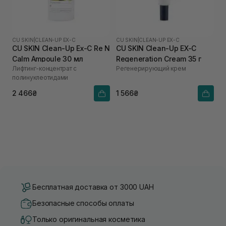
CU SKIN
|
CLEAN-UP EX-C
CU SKIN
|
CLEAN-UP EX-C
CU SKIN Clean-Up Ex-C Re N
CU SKIN Clean-Up EX-C
Calm Ampoule 30 мл
Regeneration Cream 35 г
Лифтинг-концентрат с
Регенерирующий крем
полинуклеотидами
2 466₴
1 566₴
Бесплатная доставка от 3000 UAH
Безопасные способы оплаты
Только оригинальная косметика