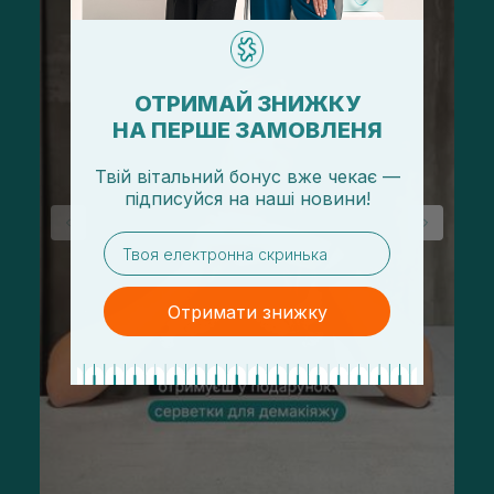
ОТРИМАЙ ЗНИЖКУ
НА ПЕРШЕ ЗАМОВЛЕНЯ
Твій вітальний бонус вже чекає —
підписуйся
на
наші новини!
email
Отримати знижку