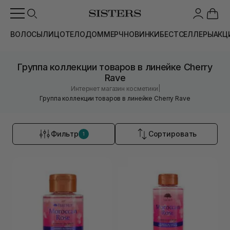
ВОЛОСЫ
ЛИЦО
ТЕЛО
ДОМ
МЕРЧ
НОВИНКИ
БЕСТСЕЛЛЕРЫ
АКЦ
Группа коллекции товаров в линейке Cherry
Rave
|
Интернет магазин косметики
Группа коллекции товаров в линейке Cherry Rave
Фильтр
Сортировать
1