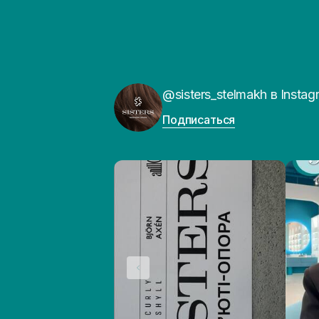
@sisters_stelmakh в Instag
Подписаться