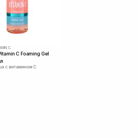
AMIN C
itamin C Foaming Gel
мл
ша с витамином C