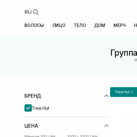
RU
ВОЛОСЫ
ЛИЦО
ТЕЛО
ДОМ
МЕРЧ
Н
Группа
И
Tree Hut
БРЕНД
Tree Hut
ЦЕНА
Меньше 100 UAH
1000 – 2000 UAH