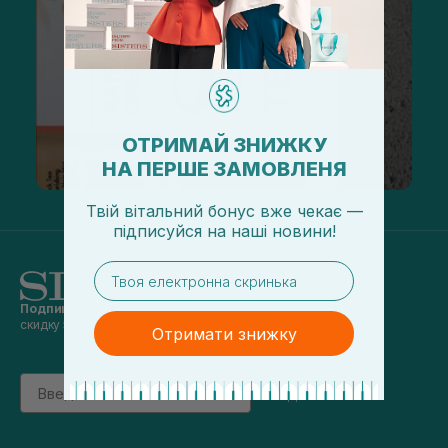
ОТРИМАЙ ЗНИЖКУ
НА ПЕРШЕ ЗАМОВЛЕНЯ
Твій вітальний бонус вже чекає —
підписуйся
на
наші новини!
email
Подпишись на наши новости
и получай
скидку 5% на первый заказ
Отримати знижку
Email
підписатись