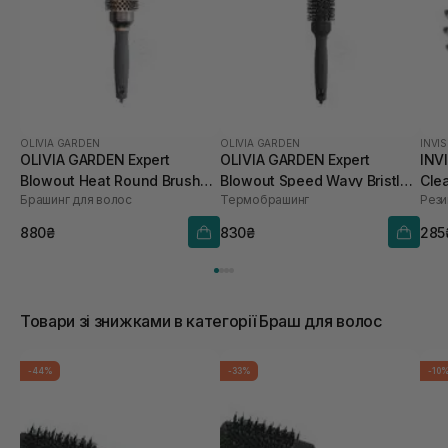
OLIVIA GARDEN
OLIVIA GARDEN
INVI
OLIVIA GARDEN Expert
OLIVIA GARDEN Expert
INV
Blowout Heat Round Brush
Blowout Speed Wavy Bristles
Cle
Брашинг для волос
Термобрашинг
Cooper/Grey 45 мм
Black Label 35 мм
880₴
830₴
285
Товари зі знижками в категорії Браш для волос
-44%
-33%
-10