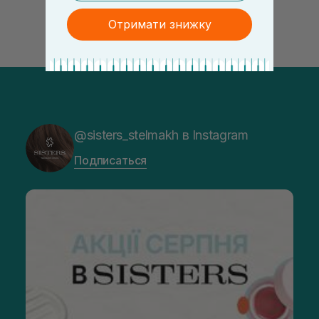
Отримати знижку
@sisters_stelmakh в Instagram
Подписаться