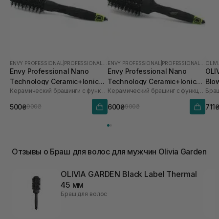
ENVY PROFESSIONAL
|
PROFESSIONAL NANO
ENVY PROFESSIONAL
|
PROFESSIONAL NANO
OLIV
Envy Professional Nano
Envy Professional Nano
OLI
Technology Ceramic+Ionic
Technology Ceramic+Ionic
Blo
Керамический брашинги с функцией ионизации 25 мм
Керамический брашинг с функцией ионизации 35 мм
Браш
Brush 25 mm
Brush 35 mm
500₴
600₴
711
900₴
900₴
Отзывы о Браш для волос для мужчин Olivia Garden
OLIVIA GARDEN Black Label Thermal
45 мм
Браш для волос