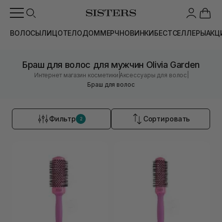
ВОЛОСЫ
ЛИЦО
ТЕЛО
ДОМ
МЕРЧ
НОВИНКИ
БЕСТСЕЛЛЕРЫ
АКЦ
Браш для волос для мужчин Olivia Garden
|
|
Интернет магазин косметики
Аксессуары для волос
Браш для волос
Фильтр
Сортировать
2